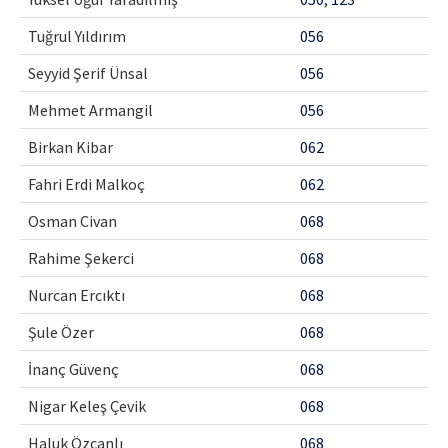
Tuğrul Yıldırım
056
Seyyid Şerif Ünsal
056
Mehmet Armangil
056
Birkan Kibar
062
Fahri Erdi Malkoç
062
Osman Civan
068
Rahime Şekerci
068
Nurcan Ercıktı
068
Şule Özer
068
İnanç Güvenç
068
Nigar Keleş Çevik
068
Haluk Özcanlı
068