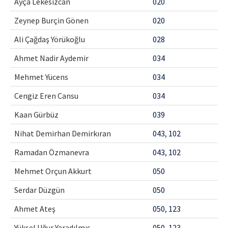
Ayça Lekesizcan
020
Zeynep Burçin Gönen
020
Ali Çağdaş Yörükoğlu
028
Ahmet Nadir Aydemir
034
Mehmet Yücens
034
Cengiz Eren Cansu
034
Kaan Gürbüz
039
Nihat Demirhan Demirkıran
043
,
102
Ramadan Özmanevra
043
,
102
Mehmet Orçun Akkurt
050
Serdar Düzgün
050
Ahmet Ateş
050
,
123
Yüksel Uğur Yaradılmış
050
,
123