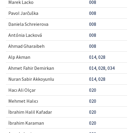
Marek Lacko
008
Contact Us
Pavol Jarčuška
008
E-ISSN: 2687-4792
Daniela Schreierova
008
Antónia Lacková
008
Ahmad Gharaibeh
008
Alp Akman
014
,
028
Ahmet Fahir Demirkan
014
,
028
,
034
Nuran Sabir Akkoyunlu
014
,
028
Hacı Ali Olçar
020
Mehmet Halıcı
020
İbrahim Halil Kafadar
020
İbrahim Karaman
020