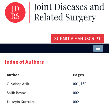
SUBMIT A MANUSCRIPT
Home
Index of Authors
About
Author
Pages
Issues and Articles
O. Şahap Atik
001
,
159
Editorial Board
Salih Beyaz
002
Instructions
Hüseyin Kurtuldu
002
Aims and Scope