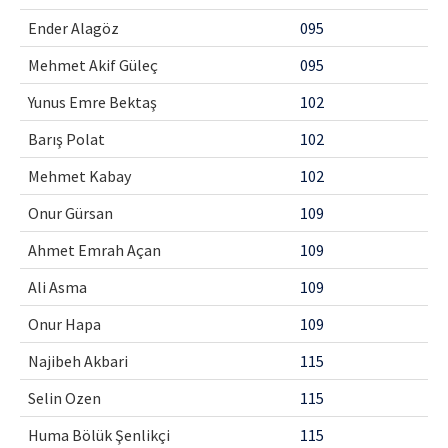
Ender Alagöz
095
Mehmet Akif Güleç
095
Yunus Emre Bektaş
102
Barış Polat
102
Mehmet Kabay
102
Onur Gürsan
109
Ahmet Emrah Açan
109
Ali Asma
109
Onur Hapa
109
Najibeh Akbari
115
Selin Ozen
115
Huma Bölük Şenlikçi
115