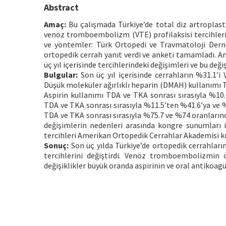
Abstract
Amaç:
Bu çalışmada Türkiye’de total diz artroplasti
venöz tromboembolizm (VTE) profilaksisi tercihlerind
ve yöntemler: Türk Ortopedi ve Travmatoloji Dern
ortopedik cerrah yanıt verdi ve anketi tamamladı. Ank
üç yıl içerisinde tercihlerindeki değişimleri ve bu de
Bulgular:
Son üç yıl içerisinde cerrahların %31.1’i V
Düşük moleküler ağırlıklı heparin (DMAH) kullanımı T
Aspirin kullanımı TDA ve TKA sonrası sırasıyla %10.
TDA ve TKA sonrası sırasıyla %11.5’ten %41.6’ya ve %
TDA ve TKA sonrası sırasıyla %75.7 ve %74 oranların
değişimlerin nedenleri arasında kongre sunumları il
tercihleri Amerikan Ortopedik Cerrahlar Akademisi kı
Sonuç:
Son üç yılda Türkiye’de ortopedik cerrahların
tercihlerini değiştirdi. Venöz tromboembolizmin ön
değişiklikler büyük oranda aspirinin ve oral antikoagül