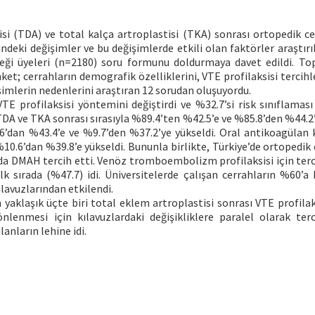
si (TDA) ve total kalça artroplastisi (TKA) sonrası ortopedik ce
eki değişimler ve bu değişimlerde etkili olan faktörler araştırıl
eği üyeleri (n=2180) soru formunu doldurmaya davet edildi. T
et; cerrahların demografik özelliklerini, VTE profilaksisi tercihl
ğişimlerin nedenlerini araştıran 12 sorudan oluşuyordu.
TE profilaksisi yöntemini değiştirdi ve %32.7’si risk sınıflaması 
DA ve TKA sonrası sırasıyla %89.4’ten %42.5’e ve %85.8’den %44.2’
6’dan %43.4’e ve %9.7’den %37.2’ye yükseldi. Oral antikoagülan 
10.6’dan %39.8’e yükseldi. Bununla birlikte, Türkiye’de ortopedik 
da DMAH tercih etti. Venöz tromboembolizm profilaksisi için terc
k sırada (%47.7) idi. Üniversitelerde çalışan cerrahların %60’a 
lavuzlarından etkilendi.
 yaklaşık üçte biri total eklem artroplastisi sonrası VTE profilak
lenmesi için kılavuzlardaki değişikliklere paralel olarak terc
anların lehine idi.