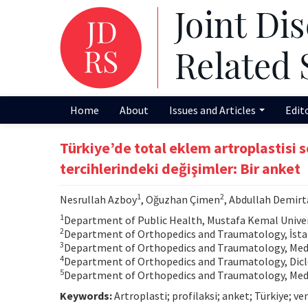
Home
About
Issues and Articles
Edit
Türkiye’de total eklem artroplastisi
tercihlerindeki değişimler: Bir anket
1
2
Nesrullah Azboy
, Oğuzhan Çimen
, Abdullah Demirt
1
Department of Public Health, Mustafa Kemal Univers
2
Department of Orthopedics and Traumatology, İstan
3
Department of Orthopedics and Traumatology, Medeni
4
Department of Orthopedics and Traumatology, Dicle U
5
Department of Orthopedics and Traumatology, Medipo
Keywords:
Artroplasti; profilaksi; anket; Türkiye;