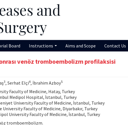
orial Board
Instructions
Aims and Scope
Contact Us
 sonrası venöz tromboembolizm profilaksisi
3
4
5
aş
, Serhat Elçi
, İbrahim Azboy
ity Faculty of Medicine, Hatay, Turkey
bul Medipol Hospital, İstanbul, Turkey
yet University Faculty of Medicine, İstanbul, Turkey
niversity Faculty of Medicine, Diyarbakır, Turkey
l University Faculty of Medicine, İstanbul, Turkey
 venöz tromboembolizm.