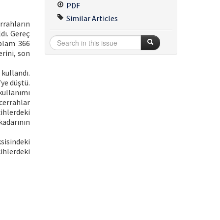
PDF
Similar Articles
rrahların
dı. Gereç
oplam 366
erini, son
kullandı.
ye düştü.
kullanımı
cerrahlar
ihlerdeki
kadarının
sisindeki
ihlerdeki