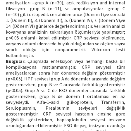
ameliyatları –grup A (n=30), açık redüksiyon and internal
fiksasyon –grup B (n=11), ve amputasyonlar -group C
(n=10) gibi ortopedik cerrahiden önce (Dönem I),ve sonraki
1. (Dönem II), 3. (Dönem III), 5. (Dönem IV), 7. (Dönem V),ve
14. (Dönem VI) günlerde değerlendirilmiştir. Verilerin analizi
kovaryans analizinin tekrarlayan ölçümleriyle yapılmıştır;
p<0.05 anlamlı kabul edilmiştir. CRP seviyesi ölçümünde,
varyans anlamlı derecede büyük olduğundan ve ölçüm sayısı
sınırlı olduğu için nonparametrik Wilcoxon testi
kullanılmıştır.
Bulgular:
Çalışmada enfeksiyon veya herhangi başka bir
komplikasyona rastlanmamıştır. CRP seviyesi tüm
ameliyatlardan sonra her dönemde değişim göstermiştir
(p<0.05). HPT seviyesi grup A da dönemler arasında değişim
göstermezken, grup B ve C arasında farklılık göstermiştir
(p<0.05). Grup A ve C de ESO dönemler arasında farklılık
göstermezken, grup B de dönem I ortalaması en az
seviyedeydi. Alfa-1-asid glikoprotein, Transferrin,
Seruloplasmin, Prealbumin seviyeleri değişiklik
göstermemiştir. CRP seviyesi hastanın cinsine gore
değişiklik gösterirken, haptoglobulin seviyesi insizyon
uzunluğundan etkilenmiştir. ESO ile yaş, insizyon uzunluğu