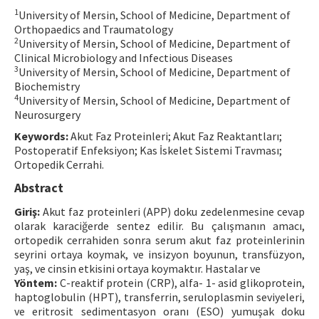
1
University of Mersin, School of Medicine, Department of
Contact Us
Orthopaedics and Traumatology
2
University of Mersin, School of Medicine, Department of
E-ISSN: 2687-4792
Clinical Microbiology and Infectious Diseases
3
University of Mersin, School of Medicine, Department of
Biochemistry
4
University of Mersin, School of Medicine, Department of
Neurosurgery
Keywords:
Akut Faz Proteinleri; Akut Faz Reaktantları;
Postoperatif Enfeksiyon; Kas İskelet Sistemi Travması;
Ortopedik Cerrahi.
Abstract
Giriş:
Akut faz proteinleri (APP) doku zedelenmesine cevap
olarak karaciğerde sentez edilir. Bu çalışmanın amacı,
ortopedik cerrahiden sonra serum akut faz proteinlerinin
seyrini ortaya koymak, ve insizyon boyunun, transfüzyon,
yaş, ve cinsin etkisini ortaya koymaktır. Hastalar ve
Yöntem:
C-reaktif protein (CRP), alfa- 1- asid glikoprotein,
haptoglobulin (HPT), transferrin, seruloplasmin seviyeleri,
ve eritrosit sedimentasyon oranı (ESO) yumuşak doku