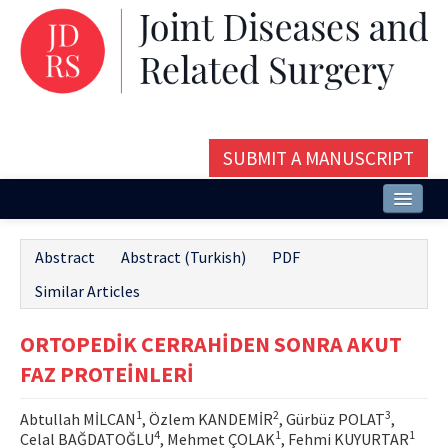
SUBMIT A MANUSCRIPT
Home
Abstract
Abstract (Turkish)
PDF
About
Similar Articles
Issues and Articles
ORTOPEDİK CERRAHİDEN SONRA AKUT
Editorial Board
FAZ PROTEİNLERİ
Instructions
1
2
3
Abtullah MİLCAN
, Özlem KANDEMİR
, Gürbüz POLAT
,
Aims and Scope
4
1
1
Celal BAĞDATOĞLU
, Mehmet ÇOLAK
, Fehmi KUYURTAR