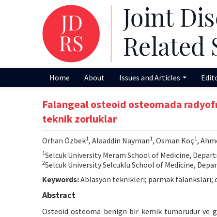
Home
About
Issues and Articles
Edit
Falangeal osteoid osteomada radyofr
teknik zorluklar
1
1
1
Orhan Özbek
, Alaaddin Nayman
, Osman Koç
, Ahm
1
Selcuk University Meram School of Medicine, Depart
2
Selcuk University Selcuklu School of Medicine, Depa
Keywords:
Ablasyon teknikleri; parmak falanksları;
Abstract
Osteoid osteoma benign bir kemik tümörüdür ve genel