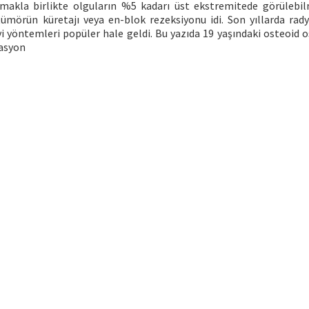
olmakla birlikte olguların %5 kadarı üst ekstremitede görülebil
e tümörün küretajı veya en-blok rezeksiyonu idi. Son yıllarda rad
vi yöntemleri popüler hale geldi. Bu yazıda 19 yaşındaki osteoid 
lasyon