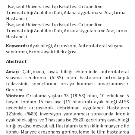
1
Başkent Üniversitesi Tıp Fakültesi Ortopedi ve
Contact Us
Travmatoloji Anabilim Dalı, Adana Uygulama ve Araştırma
Hastanesi
E-ISSN: 2687-4792
2
Başkent Üniversitesi Tıp Fakültesi Ortopedi ve
Travmatoloji Anabilim Dalı, Ankara Uygulama ve Araştırma
Hastanesi
Keywords:
Ayak bileği, Artroskopi, Anterolateral sıkışma
sendromu, Kronik ayak bilek ağrısı.
Abstract
Amaç:
Çalışmada, ayak bileği ekleminde anterolateral
sıkışma sendromu (ALSS) olan hastaların artroskopik
tedavisinin sonuçlarının ortaya konması amaçlanmıştır.
Gereç ve
Yöntem:
Ortalama yaşları 38 (18-58) olan, 10 erkek ve 5
bayan toplam 15 hastaya (1’i bilateral) ayak bileği ALSS
nedeniyle artroskopik debridman uygulandı. Hastaların
12’sinde (%80) inversiyon yaralanması sonucunda kronik
ayak bilek ağrısı ve 3 hastada ise (%20) geçirilmiş ayak bileği
kırığı öyküsü mevcut idi. Hastaların tanısı klinik muayene ile
kondu. Manyetik rezonans görüntüleme ile tüm hastalarda