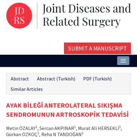
SUBMIT A MANUSCRIPT
Home
Abstract
Abstract (Turkish)
PDF (Turkish)
About
Similar Articles
Issues and Articles
AYAK BİLEĞİ ANTEROLATERAL SIKIŞMA
Editorial Board
SENDROMUNUN ARTROSKOPİK TEDAVİSİ
Instructions
1
1
1
Metin ÖZALAY
, Sercan AKPINAR
, Murat Ali HERSEKLİ
,
Aims and Scope
1
2
Gürkan ÖZKOÇ
, Reha N TANDOĞAN