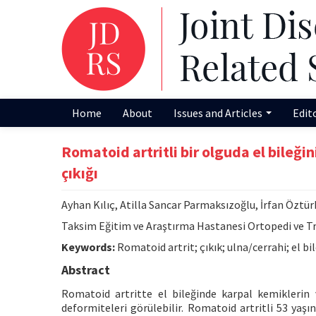
Home
About
Issues and Articles
Edit
Romatoid artritli bir olguda el bileğin
çıkığı
Ayhan Kılıç, Atilla Sancar Parmaksızoğlu, İrfan Öztür
Taksim Eğitim ve Araştırma Hastanesi Ortopedi ve Tr
Keywords:
Romatoid artrit; çıkık; ulna/cerrahi; el bi
Abstract
Romatoid artritte el bileğinde karpal kemiklerin
deformiteleri görülebilir. Romatoid artritli 53 yaşınd