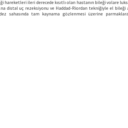
i hareketleri ileri derecede kısıtlı olan hastanın bileği volare luks
Ulna distal uç rezeksiyonu ve Haddad-Riordan tekniğiyle el bileği 
trodez sahasında tam kaynama gözlenmesi üzerine parmaklara