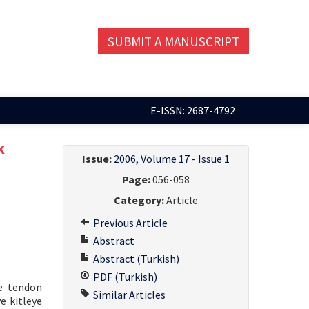
SUBMIT A MANUSCRIPT
E-ISSN: 2687-4792
k
Issue:
2006, Volume 17 - Issue 1
Page:
056-058
Category:
Article
Previous Article
Abstract
Abstract (Turkish)
PDF (Turkish)
ve tendon
Similar Articles
ve kitleye