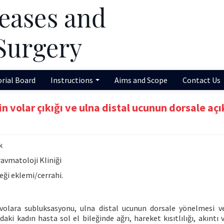
orial Board
Instructions
Aims and Scope
Contact Us
in volar çıkığı ve ulna distal ucunun dorsale açı
k
avmatoloji Kliniği
leği eklemi/cerrahi.
 volara subluksasyonu, ulna distal ucunun dorsale yönelmesi 
aki kadın hasta sol el bileğinde ağrı, hareket kısıtlılığı, akıntı 