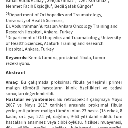
İsmail Burak Atalay
, Selçuk Yılmaz
, İzzet Korkmaz
,
1
1
Mehmet Fatih Ekşioğlu
, Bedii Şafak Güngör
Contact Us
0
1
Department of Orthopedics and Traumatology,
University of Health Sciences,
E-ISSN: 2687-4792
Dr. Abdurrahman Yurtaslan Ankara Oncology Training and
Research Hospital, Ankara, Turkey
2
Department of Orthopedics and Traumatology, University
of Health Sciences, Atatürk Training and Research
Hospital, Ankara, Turkey
Keywords:
Kemik tümörü, proksimal fibula, tümör
rezeksiyonu.
Abstract
Amaç:
Bu çalışmada proksimal fibula yerleşimli primer
malign tümörlü hastaların klinik özellikleri ve tedavi
sonuçları değerlendirildi.
Hastalar ve yöntemler:
Bu retrospektif çalışmaya Mayıs
2007 ve Mayıs 2017 tarihleri arasında proksimal fibula
yerleşimli primer malign tümörü olan 23 hasta (15 erkek, 8
kadın; ort. yaş 22.1 yıl; dağılım, 9-63 yıl) dahil edildi. Tüm
hastaların anamnez veya tıbbi öyküsü, fiziksel muayenesi,
düz göğüs grafisi, akciğer bilgisayarlı tomografisi,