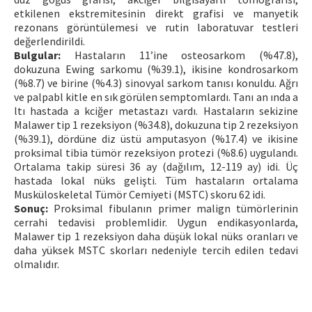
etkilenen ekstremitesinin direkt grafisi ve manyetik
rezonans görüntülemesi ve rutin laboratuvar testleri
değerlendirildi.
Bulgular:
Hastaların 11’ine osteosarkom (%47.8),
dokuzuna Ewing sarkomu (%39.1), ikisine kondrosarkom
(%8.7) ve birine (%4.3) sinovyal sarkom tanısı konuldu. Ağrı
ve palpabl kitle en sık görülen semptomlardı. Tanı an ında a
ltı hastada a kciğer metastazı vardı. Hastaların sekizine
Malawer tip 1 rezeksiyon (%34.8), dokuzuna tip 2 rezeksiyon
(%39.1), dördüne diz üstü amputasyon (%17.4) ve ikisine
proksimal tibia tümör rezeksiyon protezi (%8.6) uygulandı.
Ortalama takip süresi 36 ay (dağılım, 12-119 ay) idi. Üç
hastada lokal nüks gelişti. Tüm hastaların ortalama
Musküloskeletal Tümör Cemiyeti (MSTC) skoru 62 idi.
Sonuç:
Proksimal fibulanın primer malign tümörlerinin
cerrahi tedavisi problemlidir. Uygun endikasyonlarda,
Malawer tip 1 rezeksiyon daha düşük lokal nüks oranları ve
daha yüksek MSTC skorları nedeniyle tercih edilen tedavi
olmalıdır.