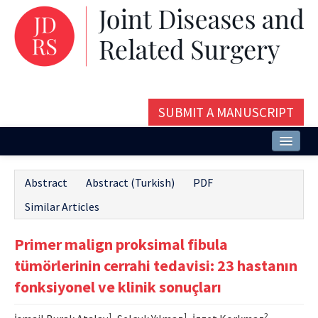
SUBMIT A MANUSCRIPT
Home
Abstract
Abstract (Turkish)
PDF
About
Similar Articles
Issues and Articles
Primer malign proksimal fibula
Editorial Board
tümörlerinin cerrahi tedavisi: 23 hastanın
Instructions
fonksiyonel ve klinik sonuçları
Aims and Scope
1
1
2