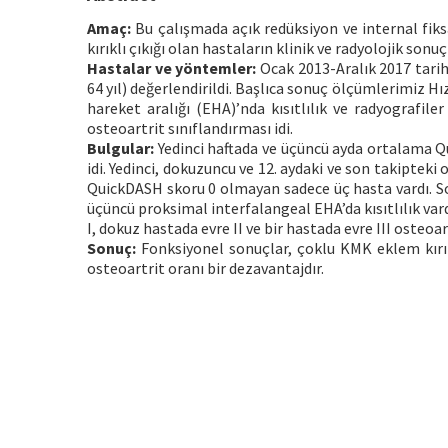
Amaç:
Bu çalışmada açık redüksiyon ve internal fik
kırıklı çıkığı olan hastaların klinik ve radyolojik sonuç
Hastalar ve yöntemler:
Ocak 2013-Aralık 2017 tarihl
64 yıl) değerlendirildi. Başlıca sonuç ölçümlerimiz H
hareket aralığı (EHA)’nda kısıtlılık ve radyografil
osteoartrit sınıflandırması idi.
Bulgular:
Yedinci haftada ve üçüncü ayda ortalama Qui
idi. Yedinci, dokuzuncu ve 12. aydaki ve son takiptek
QuickDASH skoru 0 olmayan sadece üç hasta vardı. So
üçüncü proksimal interfalangeal EHA’da kısıtlılık va
I, dokuz hastada evre II ve bir hastada evre III osteoart
Sonuç:
Fonksiyonel sonuçlar, çoklu KMK eklem kırıkl
osteoartrit oranı bir dezavantajdır.