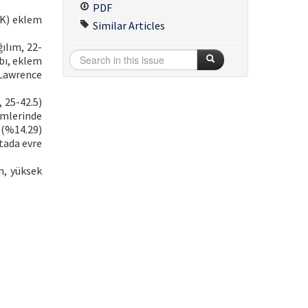
PDF
MK) eklem
Similar Articles
ğılım, 22-
bı, eklem
-Lawrence
, 25-42.5)
nemlerinde
 (%14.29)
tada evre
n, yüksek