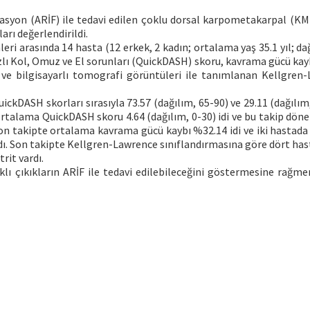
sasyon (ARİF) ile tedavi edilen çoklu dorsal karpometakarpal (K
ları değerlendirildi.
eri arasında 14 hasta (12 erkek, 2 kadın; ortalama yaş 35.1 yıl; da
ızlı Kol, Omuz ve El sorunları (QuickDASH) skoru, kavrama gücü kay
er ve bilgisayarlı tomografi görüntüleri ile tanımlanan Kellgren
ckDASH skorları sırasıyla 73.57 (dağılım, 65-90) ve 29.11 (dağılım
i ortalama QuickDASH skoru 4.64 (dağılım, 0-30) idi ve bu takip dö
n takipte ortalama kavrama gücü kaybı %32.14 idi ve iki hastada
rdı. Son takipte Kellgren-Lawrence sınıflandırmasına göre dört has
rit vardı.
ı çıkıkların ARİF ile tedavi edilebileceğini göstermesine rağme