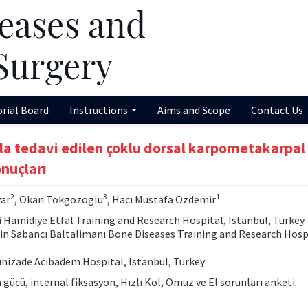
orial Board
Instructions
Aims and Scope
Contact Us
la tedavi edilen çoklu dorsal karpometakarpal k
onuçları
2
3
1
var
, Okan Tokgozoglu
, Hacı Mustafa Özdemir
Hamidiye Etfal Training and Research Hospital, Istanbul, Turkey
 Sabancı Baltalimanı Bone Diseases Training and Research Hosp
nizade Acıbadem Hospital, Istanbul, Turkey
gücü, internal fiksasyon, Hızlı Kol, Omuz ve El sorunları anketi.