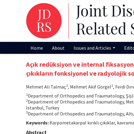
Home
About
Issues and Articles
Edit
Açık redüksiyon ve internal fiksasyon
çıkıkların fonksiyonel ve radyolojik s
1
1
Mehmet Ali Talmaç
, Mehmet Akif Görgel
, Ferdi Dır
1
Department of Orthopedics and Traumatology, Şişli 
2
Department of Orthopedics and Traumatology, Metin
Istanbul, Turkey
3
Department of Orthopedics and Traumatology, Altu
Keywords:
Karpometakarpal kırıklı çıkıklar, kavrama 
Abstract