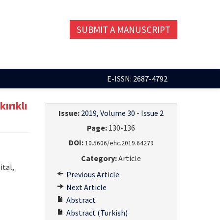
SUBMIT A MANUSCRIPT
E-ISSN: 2687-4792
ırıklı
Issue:
2019, Volume 30 - Issue 2
Page:
130-136
DOI:
10.5606/ehc.2019.64279
Category:
Article
ital,
Previous Article
Next Article
Abstract
Abstract (Turkish)