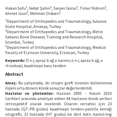
Contact Us
1
2
2
2
Hakan Sofu
, Vedat Şahin
, Sarper Gürsu
, Timur Yıldırım
,
3
2
Ahmet Issın
, Mehmet Ordueri
E-ISSN: 2687-4792
1
Department of Orthopedics and Traumatology, Suluova
State Hospital, Amasya, Turkey
2
Department of Orthopedics and Traumatology, Metin
Sabanci Bone Diseases Training and Research Hospital,
İstanbul, Turkey
3
Department of Orthopedics and Traumatology, Medical
Faculty of Erzincan University, Erzincan, Turkey
Keywords:
Ö n ç apraz b ağ o narımı; ö n ç apraz b ağ; a
rtroskopi; kuadriseps kası; tendon.
Abstract
Amaç:
Bu çalışmada, iki otojen greft türünün kullanımına
ilişkin orta dönem klinik sonuçlar değerlendirildi.
Hastalar ve yöntemler:
Haziran 2005 - Kasım 2010
tarihleri arasında ameliyat edilen 44 hastanın klinik verileri
retrospektif olarak incelendi. Onarım cerrahisi için 23
hastada (QT-PB grubu) kuadriseps tendon-patella kemiği
otogrefti, 21 hastada (HT grubu) ise dört katlı hamstring