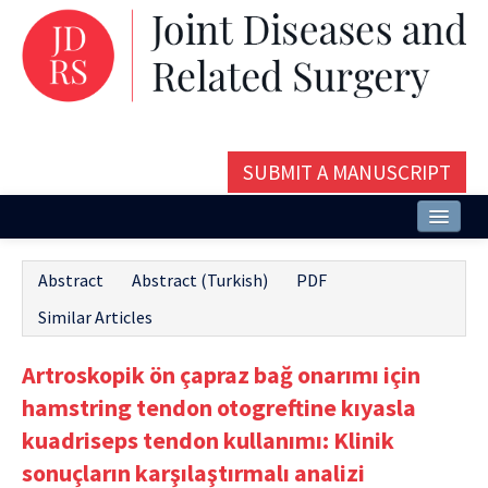
SUBMIT A MANUSCRIPT
Home
Abstract
Abstract (Turkish)
PDF
About
Similar Articles
Issues and Articles
Artroskopik ön çapraz bağ onarımı için
Editorial Board
hamstring tendon otogreftine kıyasla
Instructions
kuadriseps tendon kullanımı: Klinik
sonuçların karşılaştırmalı analizi
Aims and Scope