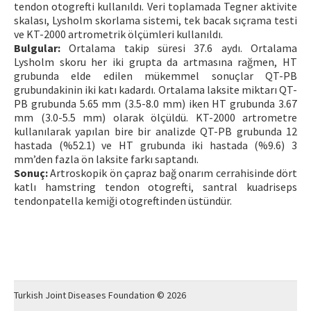
tendon otogrefti kullanıldı. Veri toplamada Tegner aktivite
skalası, Lysholm skorlama sistemi, tek bacak sıçrama testi
ve KT-2000 artrometrik ölçümleri kullanıldı.
Bulgular:
Ortalama takip süresi 37.6 aydı. Ortalama
Lysholm skoru her iki grupta da artmasına rağmen, HT
grubunda elde edilen mükemmel sonuçlar QT-PB
grubundakinin iki katı kadardı. Ortalama laksite miktarı QT-
PB grubunda 5.65 mm (3.5-8.0 mm) iken HT grubunda 3.67
mm (3.0-5.5 mm) olarak ölçüldü. KT-2000 artrometre
kullanılarak yapılan bire bir analizde QT-PB grubunda 12
hastada (%52.1) ve HT grubunda iki hastada (%9.6) 3
mm’den fazla ön laksite farkı saptandı.
Sonuç:
Artroskopik ön çapraz bağ onarım cerrahisinde dört
katlı hamstring tendon otogrefti, santral kuadriseps
tendonpatella kemiği otogreftinden üstündür.
Turkish Joint Diseases Foundation © 2026