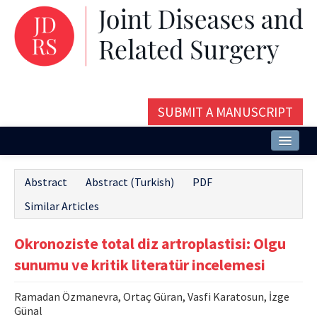
SUBMIT A MANUSCRIPT
Home
Abstract
Abstract (Turkish)
PDF
About
Similar Articles
Issues and Articles
Okronoziste total diz artroplastisi: Olgu
Editorial Board
sunumu ve kritik literatür incelemesi
Instructions
Ramadan Özmanevra, Ortaç Güran, Vasfi Karatosun, İzge
Aims and Scope
Günal