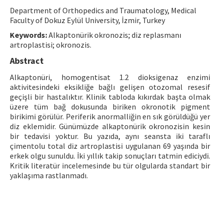
Department of Orthopedics and Traumatology, Medical
Contact Us
Faculty of Dokuz Eylül University, İzmir, Turkey
Keywords:
Alkaptonürik okronozis; diz replasmanı
E-ISSN: 2687-4792
artroplastisi; okronozis.
Abstract
Alkaptonüri, homogentisat 1.2 dioksigenaz enzimi
aktivitesindeki eksikliğe bağlı gelişen otozomal resesif
geçişli bir hastalıktır. Klinik tabloda kıkırdak başta olmak
üzere tüm bağ dokusunda biriken okronotik pigment
birikimi görülür. Periferik anormalliğin en sık görüldüğü yer
diz eklemidir. Günümüzde alkaptonürik okronozisin kesin
bir tedavisi yoktur. Bu yazıda, aynı seansta iki taraflı
çimentolu total diz artroplastisi uygulanan 69 yaşında bir
erkek olgu sunuldu. İki yıllık takip sonuçları tatmin ediciydi.
Kritik literatür incelemesinde bu tür olgularda standart bir
yaklaşıma rastlanmadı.