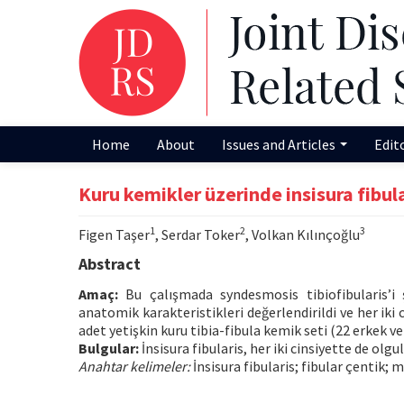
Home
About
Issues and Articles
Edit
Kuru kemikler üzerinde insisura fibul
1
2
3
Figen Taşer
, Serdar Toker
, Volkan Kılınçoğlu
Abstract
Amaç:
Bu çalışmada syndesmosis tibiofibularis’i şe
anatomik karakteristikleri değerlendirildi ve her iki
adet yetişkin kuru tibia-fibula kemik seti (22 erkek ve
Bulgular:
İnsisura fibularis, her iki cinsiyette de olg
Anahtar kelimeler:
İnsisura fibularis; fibular çentik; 