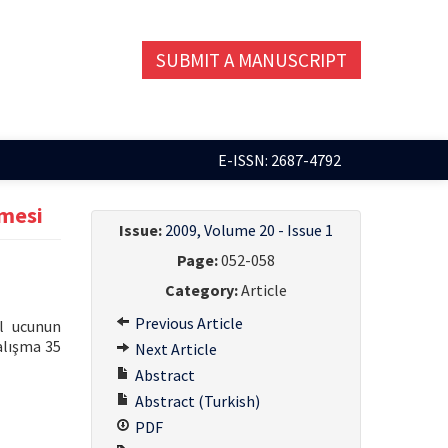
SUBMIT A MANUSCRIPT
E-ISSN: 2687-4792
lmesi
Issue:
2009, Volume 20 - Issue 1
Page:
052-058
Category:
Article
Previous Article
al ucunun
çalışma 35
Next Article
Abstract
Abstract (Turkish)
PDF