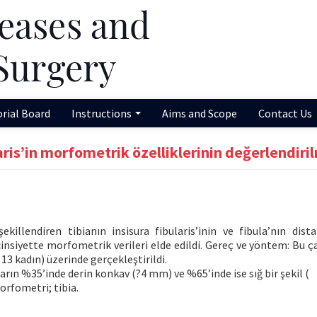
orial Board
Instructions
Aims and Scope
Contact Us
aris’in morfometrik özelliklerinin değerlendiri
killendiren tibianın insisura fibularis’inin ve fibula’nın dist
 cinsiyette morfometrik verileri elde edildi. Gereç ve yöntem: Bu 
 13 kadın) üzerinde gerçekleştirildi.
uların %35’inde derin konkav (?4 mm) ve %65’inde ise sığ bir şekil (
morfometri; tibia.