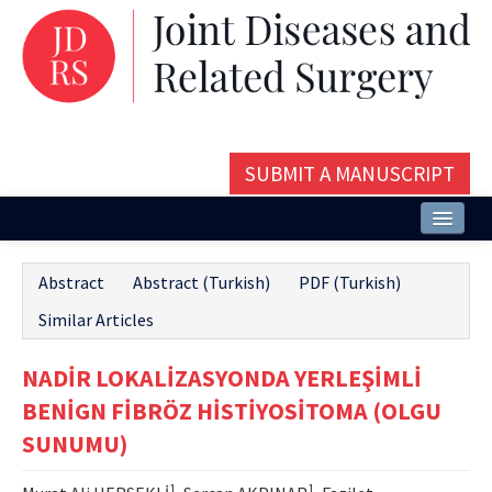
SUBMIT A MANUSCRIPT
Home
Abstract
Abstract (Turkish)
PDF (Turkish)
About
Similar Articles
Issues and Articles
NADİR LOKALİZASYONDA YERLEŞİMLİ
Editorial Board
BENİGN FİBRÖZ HİSTİYOSİTOMA (OLGU
Instructions
SUNUMU)
Aims and Scope
1
1