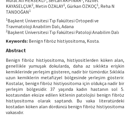
Murat Ali HERSEKLİ
, Sercan AKPINAR
, Fazilet
2
1
1
KAYASELÇUK
, Metin ÖZALAY
, Gürkan ÖZKOÇ
, Reha N
Contact Us
1
TANDOĞAN
1
Başkent Üniversitesi Tıp Fakültesi Ortopedi ve
E-ISSN: 2687-4792
Travmatoloji Anabilim Dalı, Adana
2
Başkent Üniversitesi Tıp Fakültesi Patoloji Anabilim Dalı
Keywords:
Benign fibröz histiyositoma, Kosta.
Abstract
Benign fibröz histiyositoma, histiyositlerden köken alan,
genellikle yumuşak dokularda, daha az sıklıkta erişkin
kemiklerinde yerleşim gösteren, nadir bir tümördür. Sıklıkla
uzun kemiklerin metafizyel bölgesinde yerleşim gösterir.
Kostalar, benign fibröz histiyositoma için oldukça nadir bir
yerleşim bölgesidir. 37 yaşında kadın hastanın sol 5.
kostasından eksize edilen kitlenin patolojisi benign fibröz
histiyositoma olarak saptandı. Bu vaka literatürdeki
kostadan köken alan dördüncü benign fibröz histiyositoma
vakasıdır.