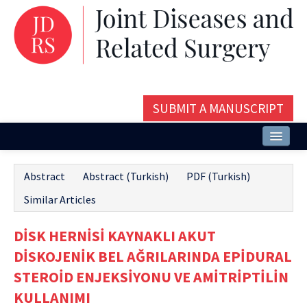
SUBMIT A MANUSCRIPT
Home
Abstract
Abstract (Turkish)
PDF (Turkish)
About
Similar Articles
Issues and Articles
DİSK HERNİSİ KAYNAKLI AKUT
Editorial Board
DİSKOJENİK BEL AĞRILARINDA EPİDURAL
Instructions
STEROİD ENJEKSİYONU VE AMİTRİPTİLİN
KULLANIMI
Aims and Scope