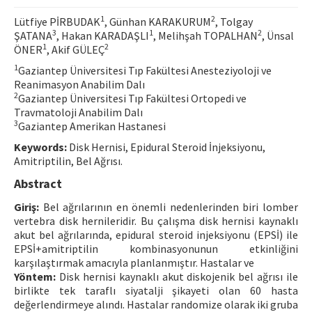
Contact Us
1
2
Lütfiye PİRBUDAK
, Günhan KARAKURUM
, Tolgay
3
1
2
ŞATANA
, Hakan KARADAŞLI
, Melihşah TOPALHAN
, Ünsal
1
2
ÖNER
, Akif GÜLEÇ
E-ISSN: 2687-4792
1
Gaziantep Üniversitesi Tıp Fakültesi Anesteziyoloji ve
Reanimasyon Anabilim Dalı
2
Gaziantep Üniversitesi Tıp Fakültesi Ortopedi ve
Travmatoloji Anabilim Dalı
3
Gaziantep Amerikan Hastanesi
Keywords:
Disk Hernisi, Epidural Steroid İnjeksiyonu,
Amitriptilin, Bel Ağrısı.
Abstract
Giriş:
Bel ağrılarının en önemli nedenlerinden biri lomber
vertebra disk hernileridir. Bu çalışma disk hernisi kaynaklı
akut bel ağrılarında, epidural steroid injeksiyonu (EPSİ) ile
EPSİ+amitriptilin kombinasyonunun etkinliğini
karşılaştırmak amacıyla planlanmıştır. Hastalar ve
Yöntem:
Disk hernisi kaynaklı akut diskojenik bel ağrısı ile
birlikte tek taraflı siyatalji şikayeti olan 60 hasta
değerlendirmeye alındı. Hastalar randomize olarak iki gruba