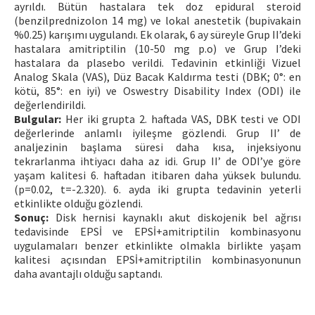
ayrıldı. Bütün hastalara tek doz epidural steroid
(benzilprednizolon 14 mg) ve lokal anestetik (bupivakain
%0.25) karışımı uygulandı. Ek olarak, 6 ay süreyle Grup II’deki
hastalara amitriptilin (10-50 mg p.o) ve Grup I’deki
hastalara da plasebo verildi. Tedavinin etkinliği Vizuel
Analog Skala (VAS), Düz Bacak Kaldırma testi (DBK; 0°: en
kötü, 85°: en iyi) ve Oswestry Disability Index (ODI) ile
değerlendirildi.
Bulgular:
Her iki grupta 2. haftada VAS, DBK testi ve ODI
değerlerinde anlamlı iyileşme gözlendi. Grup II’ de
analjezinin başlama süresi daha kısa, injeksiyonu
tekrarlanma ihtiyacı daha az idi. Grup II’ de ODI’ye göre
yaşam kalitesi 6. haftadan itibaren daha yüksek bulundu.
(p=0.02, t=-2.320). 6. ayda iki grupta tedavinin yeterli
etkinlikte olduğu gözlendi.
Sonuç:
Disk hernisi kaynaklı akut diskojenik bel ağrısı
tedavisinde EPSİ ve EPSİ+amitriptilin kombinasyonu
uygulamaları benzer etkinlikte olmakla birlikte yaşam
kalitesi açısından EPSİ+amitriptilin kombinasyonunun
daha avantajlı olduğu saptandı.