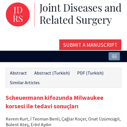
SUBMIT A MANUSCRIPT
Home
Abstract
Abstract (Turkish)
PDF (Turkish)
About
Similar Articles
Issues and Articles
Scheuermann kifozunda Milwaukee
Editorial Board
korsesi ile tedavi sonuçları
Instructions
Kerem Kurt, İ Teoman Benli, Çağlar Koçer, Onat Üzümcügil,
Aims and Scope
Bülent Ateş, Erbil Aydın