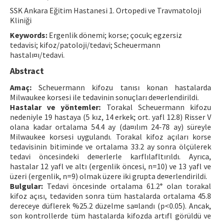
SSK Ankara Eğitim Hastanesi 1. Ortopedi ve Travmatoloji
Contact Us
Kliniği
Keywords:
Ergenlik dönemi; korse; çocuk; egzersiz
E-ISSN: 2687-4792
tedavisi; kifoz/patoloji/tedavi; Scheuermann
hastalı¤ı/tedavi.
Abstract
Amaç:
Scheuermann kifozu tanısı konan hastalarda
Milwaukee korsesi ile tedavinin sonuçları de¤erlendirildi.
Hastalar ve yöntemler:
Torakal Scheuermann kifozu
nedeniyle 19 hastaya (5 kız, 14 erkek; ort. yafl 12.8) Risser V
olana kadar ortalama 54.4 ay (da¤ılım 24-78 ay) süreyle
Milwaukee korsesi uygulandı. Torakal kifoz açıları korse
tedavisinin bitiminde ve ortalama 33.2 ay sonra ölçülerek
tedavi öncesindeki de¤erlerle karflılafltırıldı. Ayrıca,
hastalar 12 yafl ve altı (ergenlik öncesi, n=10) ve 13 yafl ve
üzeri (ergenlik, n=9) olmak üzere iki grupta de¤erlendirildi.
Bulgular:
Tedavi öncesinde ortalama 61.2° olan torakal
kifoz açısı, tedaviden sonra tüm hastalarda ortalama 45.8
dereceye düflerek %25.2 düzelme sa¤landı (p<0.05). Ancak,
son kontrollerde tüm hastalarda kifozda artıfl görüldü ve