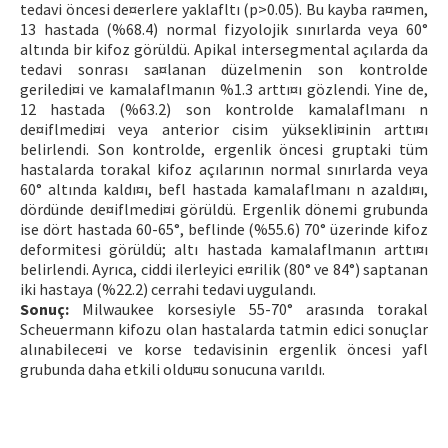
tedavi öncesi de¤erlere yaklafltı (p>0.05). Bu kayba ra¤men,
13 hastada (%68.4) normal fizyolojik sınırlarda veya 60°
altında bir kifoz görüldü. Apikal intersegmental açılarda da
tedavi sonrası sa¤lanan düzelmenin son kontrolde
geriledi¤i ve kamalaflmanın %1.3 arttı¤ı gözlendi. Yine de,
12 hastada (%63.2) son kontrolde kamalaflmanı n
de¤iflmedi¤i veya anterior cisim yüksekli¤inin arttı¤ı
belirlendi. Son kontrolde, ergenlik öncesi gruptaki tüm
hastalarda torakal kifoz açılarının normal sınırlarda veya
60° altında kaldı¤ı, befl hastada kamalaflmanı n azaldı¤ı,
dördünde de¤iflmedi¤i görüldü. Ergenlik dönemi grubunda
ise dört hastada 60-65°, beflinde (%55.6) 70° üzerinde kifoz
deformitesi görüldü; altı hastada kamalaflmanın arttı¤ı
belirlendi. Ayrıca, ciddi ilerleyici e¤rilik (80° ve 84°) saptanan
iki hastaya (%22.2) cerrahi tedavi uygulandı.
Sonuç:
Milwaukee korsesiyle 55-70° arasında torakal
Scheuermann kifozu olan hastalarda tatmin edici sonuçlar
alınabilece¤i ve korse tedavisinin ergenlik öncesi yafl
grubunda daha etkili oldu¤u sonucuna varıldı.