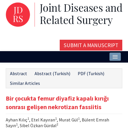
SUBMIT A MANUSCRIPT
Home
Abstract
Abstract (Turkish)
PDF (Turkish)
About
Similar Articles
Issues and Articles
Bir çocukta femur diyafiz kapalı kırığı
Editorial Board
sonrası gelişen nekrotizan fassiitis
Instructions
1
1
1
Ayhan Kılıç
, Etel Kayıran
, Murat Gül
, Bülent Emrah
Aims and Scope
1
2
Sayın
, Sibel Özkan Gürdal