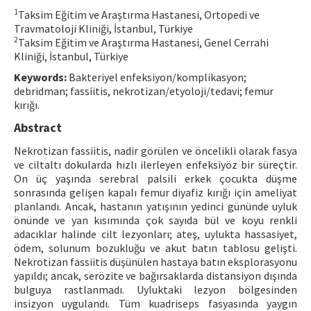
1
Taksim Eğitim ve Araştırma Hastanesi, Ortopedi ve
Contact Us
Travmatoloji Kliniği, İstanbul, Türkiye
2
Taksim Eğitim ve Araştırma Hastanesi, Genel Cerrahi
E-ISSN: 2687-4792
Kliniği, İstanbul, Türkiye
Keywords:
Bakteriyel enfeksiyon/komplikasyon;
debridman; fassiitis, nekrotizan/etyoloji/tedavi; femur
kırığı.
Abstract
Nekrotizan fassiitis, nadir görülen ve öncelikli olarak fasya
ve ciltaltı dokularda hızlı ilerleyen enfeksiyöz bir süreçtir.
On üç yaşında serebral palsili erkek çocukta düşme
sonrasında gelişen kapalı femur diyafiz kırığı için ameliyat
planlandı. Ancak, hastanın yatışının yedinci gününde uyluk
önünde ve yan kısımında çok sayıda bül ve koyu renkli
adacıklar halinde cilt lezyonları; ateş, uylukta hassasiyet,
ödem, solunum bozukluğu ve akut batın tablosu gelişti.
Nekrotizan fassiitis düşünülen hastaya batın eksplorasyonu
yapıldı; ancak, serözite ve bağırsaklarda distansiyon dışında
bulguya rastlanmadı. Uyluktaki lezyon bölgesinden
insizyon uygulandı. Tüm kuadriseps fasyasında yaygın