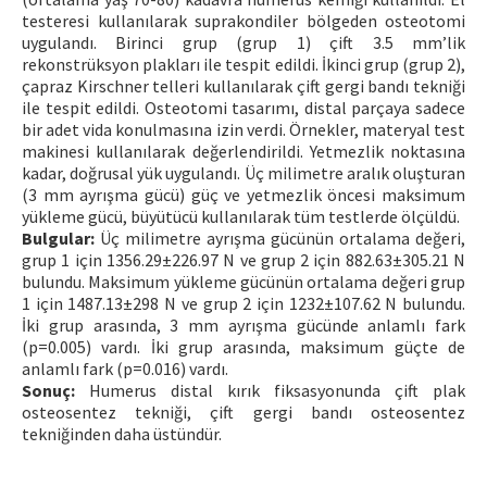
testeresi kullanılarak suprakondiler bölgeden osteotomi
uygulandı. Birinci grup (grup 1) çift 3.5 mm’lik
rekonstrüksyon plakları ile tespit edildi. İkinci grup (grup 2),
çapraz Kirschner telleri kullanılarak çift gergi bandı tekniği
ile tespit edildi. Osteotomi tasarımı, distal parçaya sadece
bir adet vida konulmasına izin verdi. Örnekler, materyal test
makinesi kullanılarak değerlendirildi. Yetmezlik noktasına
kadar, doğrusal yük uygulandı. Üç milimetre aralık oluşturan
(3 mm ayrışma gücü) güç ve yetmezlik öncesi maksimum
yükleme gücü, büyütücü kullanılarak tüm testlerde ölçüldü.
Bulgular:
Üç milimetre ayrışma gücünün ortalama değeri,
grup 1 için 1356.29±226.97 N ve grup 2 için 882.63±305.21 N
bulundu. Maksimum yükleme gücünün ortalama değeri grup
1 için 1487.13±298 N ve grup 2 için 1232±107.62 N bulundu.
İki grup arasında, 3 mm ayrışma gücünde anlamlı fark
(p=0.005) vardı. İki grup arasında, maksimum güçte de
anlamlı fark (p=0.016) vardı.
Sonuç:
Humerus distal kırık fiksasyonunda çift plak
osteosentez tekniği, çift gergi bandı osteosentez
tekniğinden daha üstündür.