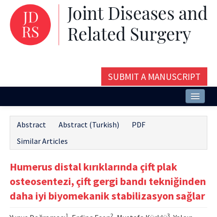
SUBMIT A MANUSCRIPT
Home
Abstract
Abstract (Turkish)
PDF
About
Similar Articles
Issues and Articles
Humerus distal kırıklarında çift plak
Editorial Board
osteosentezi, çift gergi bandı tekniğinden
Instructions
daha iyi biyomekanik stabilizasyon sağlar
Aims and Scope
1
2
3