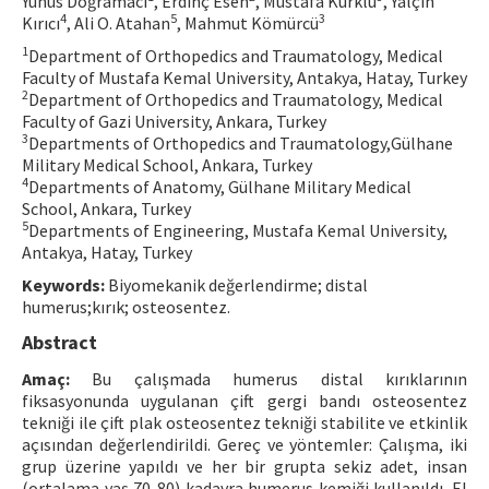
Yunus Doğramacı
, Erdinç Esen
, Mustafa Kürklü
, Yalçın
4
5
3
Kırıcı
, Ali O. Atahan
, Mahmut Kömürcü
Contact Us
1
Department of Orthopedics and Traumatology, Medical
Faculty of Mustafa Kemal University, Antakya, Hatay, Turkey
E-ISSN: 2687-4792
2
Department of Orthopedics and Traumatology, Medical
Faculty of Gazi University, Ankara, Turkey
3
Departments of Orthopedics and Traumatology,Gülhane
Military Medical School, Ankara, Turkey
4
Departments of Anatomy, Gülhane Military Medical
School, Ankara, Turkey
5
Departments of Engineering, Mustafa Kemal University,
Antakya, Hatay, Turkey
Keywords:
Biyomekanik değerlendirme; distal
humerus;kırık; osteosentez.
Abstract
Amaç:
Bu çalışmada humerus distal kırıklarının
fiksasyonunda uygulanan çift gergi bandı osteosentez
tekniği ile çift plak osteosentez tekniği stabilite ve etkinlik
açısından değerlendirildi. Gereç ve yöntemler: Çalışma, iki
grup üzerine yapıldı ve her bir grupta sekiz adet, insan
(ortalama yaş 70-80) kadavra humerus kemiği kullanıldı. El