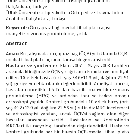
Ufuk Üniversitesi Tıp Fakültesi Radyoloji Anabilim
Dalı,Ankara, Türkiye
Contact Us
2
Ufuk Üniversitesi Tıp Fakültesi Ortopedi ve Travmatoloji
Anabilim Dalı,Ankara, Türkiye
E-ISSN: 2687-4792
Keywords:
Ön çapraz bağ, medial tibial plato açısı;
manyetik rezonans görüntüleme; yırtık.
Abstract
Amaç:
Bu çalışmada ön çapraz bağ (ÖÇB) yırtıklarında ÖÇB-
medial tibial plato açısının tanısal değeri araştırıldı.
Hastalar ve yöntemler:
Ekim 2007 - Mayıs 2008 tarihleri
arasında kliniğimizde ÖÇB yırtığı tanısı konulan ve ameliyat
edilen 10 erkek hasta (ort. yaş 34.6±11.3 yıl; dağılım 21-51
yıl) geriye yönelik olarak değerlendirildi. Ameliyat öncesi,
hastalara öncelikle 1.5 Tesla cihazı ile manyetik rezonans
görüntüleme (MRG) ve ardından tanı ve tedavi amaçlı
artroskopi yapıldı. Kontrol grubundaki 10 erkek birey (ort.
yaş 40.2±13.0 yıl; dağılım 21-56 yıl) rutin diz MRG incelemesi
ve artroskopisi yapılan, ancak ÖÇB’si sağlam olan diğer
hastalar arasından seçildi. Hastaların ve kontrollerin
MRG’leri iki radyolog tarafından değerlendirildi. Hasta ve
kontrol grubunda her bir bireyin ÖÇB-medial tibial plato