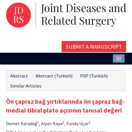
SUBMIT A MANUSCRIPT
Home
Abstract
Abstract (Turkish)
PDF (Turkish)
About
Similar Articles
Issues and Articles
Ön çapraz bağ yırtıklarında ön çapraz bağ-
Editorial Board
medial tibial plato açısının tanısal değeri
Instructions
1
2
1
Demet Karadağ
, Alper Kaya
, Funda Uçar
Aims and Scope
1