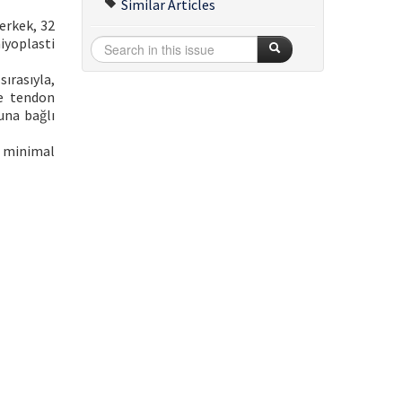
Similar Articles
erkek, 32
miyoplasti
ırasıyla,
ve tendon
una bağlı
e minimal