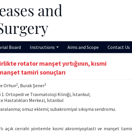
orial Board
Instructions
Aims and Scope
Contact Us
likte rotator manşet yırtığının, kısmi
r manşet tamiri sonuçları
2
2
re Orhun
, Burak Şener
 1. Ortopedi ve Travmatoloji Kliniği, İstanbul;
e Hastalıkları Merkezi, İstanbul
yaralanma; omuz eklemi; subakromiyal sıkışma sendromu.
rlı açık cerrahi yöntemle kısmi akromiyoplasti ve manşet tamir