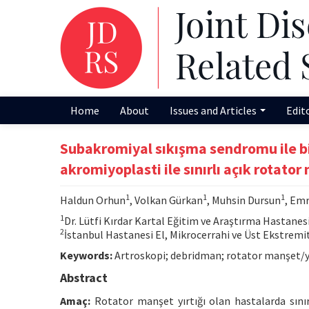
Home
About
Issues and Articles
Edit
Subakromiyal sıkışma sendromu ile bir
akromiyoplasti ile sınırlı açık rotato
1
1
1
Haldun Orhun
, Volkan Gürkan
, Muhsin Dursun
, Em
1
Dr. Lütfi Kırdar Kartal Eğitim ve Araştırma Hastanesi
2
İstanbul Hastanesi El, Mikrocerrahi ve Üst Ekstremit
Keywords:
Artroskopi; debridman; rotator manşet/
Abstract
Amaç:
Rotator manşet yırtığı olan hastalarda sını