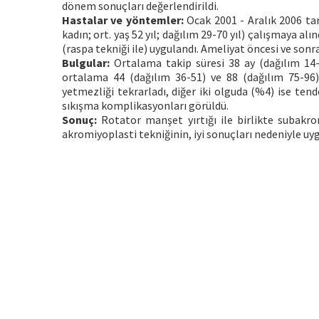
dönem sonuçları değerlendirildi.
Hastalar ve yöntemler:
Ocak 2001 - Aralık 2006 tar
kadın; ort. yaş 52 yıl; dağılım 29-70 yıl) çalışmaya al
(raspa tekniği ile) uygulandı. Ameliyat öncesi ve son
Bulgular:
Ortalama takip süresi 38 ay (dağılım 14-7
ortalama 44 (dağılım 36-51) ve 88 (dağılım 75-96)
yetmezliği tekrarladı, diğer iki olguda (%4) ise te
sıkışma komplikasyonları görüldü.
Sonuç:
Rotator manşet yırtığı ile birlikte subakr
akromiyoplasti tekniğinin, iyi sonuçları nedeniyle uy