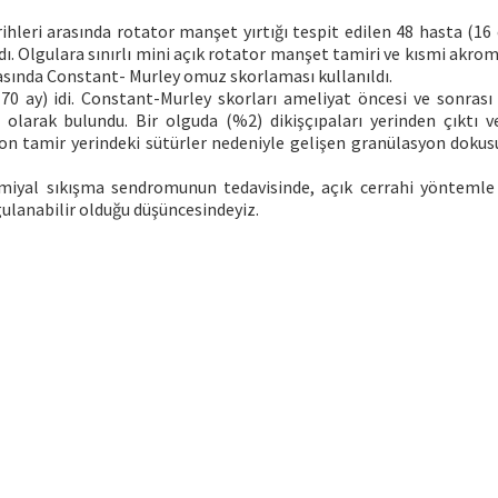
ihleri arasında rotator manşet yırtığı tespit edilen 48 hasta (16 
ındı. Olgulara sınırlı mini açık rotator manşet tamiri ve kısmi akro
rasında Constant- Murley omuz skorlaması kullanıldı.
0 ay) idi. Constant-Murley skorları ameliyat öncesi ve sonrası s
 olarak bulundu. Bir olguda (%2) dikişçıpaları yerinden çıktı 
ndon tamir yerindeki sütürler nedeniyle gelişen granülasyon dokus
omiyal sıkışma sendromunun tedavisinde, açık cerrahi yönteml
gulanabilir olduğu düşüncesindeyiz.