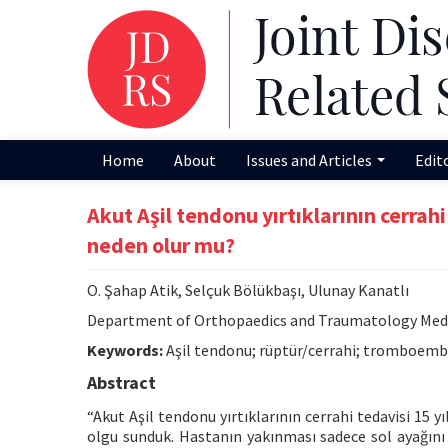
Home
About
Issues and Articles
Edit
Akut Aşil tendonu yırtıklarının cerrahi
neden olur mu?
O. Şahap Atik, Selçuk Bölükbaşı, Ulunay Kanatlı
Department of Orthopaedics and Traumatology Medica
Keywords:
Aşil tendonu; rüptür/cerrahi; tromboemb
Abstract
“Akut Aşil tendonu yırtıklarının cerrahi tedavisi 15 y
olgu sunduk. Hastanın yakınması sadece sol ayağın