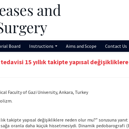
orial Board
Instructions
Aims and Scope
Contact Us
 tedavisi 15 yıllık takipte yapısal değişikliklere
l Faculty of Gazi University, Ankara, Turkey
olizm.
ıllık takipte yapısal değişikliklere neden olur mu?” sorusuna yanıt
ı sağa oranla daha küçük hissetmesiydi. Dinamik pedobarografi 