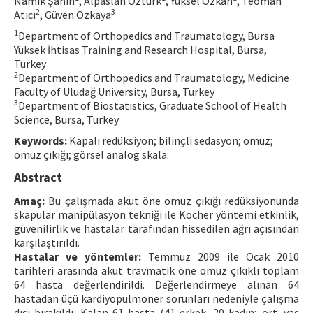
Namık Şahin
, Alpaslan Öztürk
, Yüksel Özkan
, Teoman
2
3
Atıcı
, Güven Özkaya
Contact Us
1
Department of Orthopedics and Traumatology, Bursa
Yüksek İhtisas Training and Research Hospital, Bursa,
E-ISSN: 2687-4792
Turkey
2
Department of Orthopedics and Traumatology, Medicine
Faculty of Uludağ University, Bursa, Turkey
3
Department of Biostatistics, Graduate School of Health
Science, Bursa, Turkey
Keywords:
Kapalı redüksiyon; bilinçli sedasyon; omuz;
omuz çıkığı; görsel analog skala.
Abstract
Amaç:
Bu çalışmada akut öne omuz çıkığı redüksiyonunda
skapular manipülasyon tekniği ile Kocher yöntemi etkinlik,
güvenilirlik ve hastalar tarafından hissedilen ağrı açısından
karşılaştırıldı.
Hastalar ve yöntemler:
Temmuz 2009 ile Ocak 2010
tarihleri arasında akut travmatik öne omuz çıkıklı toplam
64 hasta değerlendirildi. Değerlendirmeye alınan 64
hastadan üçü kardiyopulmoner sorunları nedeniyle çalışma
dışı bırakıldı. Kalan 61 hasta (41 erkek, 20 kadın; ort. yaş