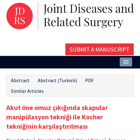
SUBMIT A MANUSCRIPT
Home
Abstract
Abstract (Turkish)
PDF
About
Similar Articles
Issues and Articles
Akut öne omuz çıkığında skapular
Editorial Board
manipülasyon tekniği ile Kocher
Instructions
tekniğinin karşılaştırılması
Aims and Scope
1
1
1