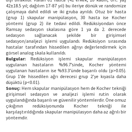
42±18.5 yıl; dağılım 17-87 yıl) bu ileriye dönük ve randomize
çalışmaya dahil edildi ve iki gruba ayrıldı. Otuz bir hasta
(grup 1) skapular manipülasyon, 30 hasta ise Kocher
yöntemi (grup 2) ile tedavi edildi. Redüksiyondan önce
Ramsay sedasyon skalasına göre 1 ya da 2. derecede
sedasyon sağlanacak şekilde bir girişimsel
sedasyon/analjezi işlemi uygulandı. Redüksiyon sırasında
hastalar tarafından hissedilen ağrıyı değerlendirmek için
görsel analog skala kullanıldı.
Bulgular:
Redüksiyon işlemi skapular manipülasyon
uygulanan hastaların %96.7’sinde, Kocher yöntemi
uygulanan hastaların ise %93.3’ünde başarılı oldu (p>0.05).
Grup 1’de hissedilen ağrı derecesi grup 2’ye kıyasla daha
düşüktü (p<0.01).
Sonuç:
Hem skapular manipülasyon hem de Kocher tekniği
girişimsel sedasyon ve analjezi işlemi rutin olarak
uygulandığında başarılı ve güvenilir yöntemlerdir. Öne omuz
çıkığının redüksiyonunda Kocher tekniği ile
karşılaştırıldığında skapular manipülasyon daha az ağrılı bir
yöntemdir.