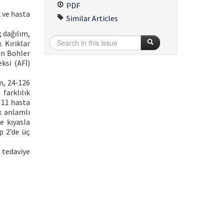
PDF
k ve hasta
Similar Articles
; dağılım,
. Kırıklar
çin Bohler
ksi (AFİ)
m, 24-126
farklılık
e 11 hasta
ak anlamlı
e kıyasla
p 2’de üç
 tedaviye