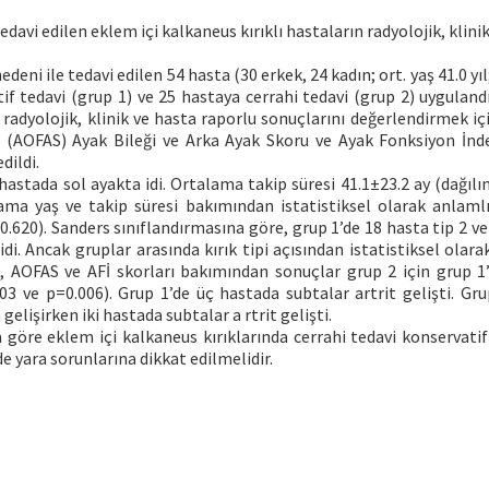
davi edilen eklem içi kalkaneus kırıklı hastaların radyolojik, klini
deni ile tedavi edilen 54 hasta (30 erkek, 24 kadın; ort. yaş 41.0 yıl
tif tedavi (grup 1) ve 25 hastaya cerrahi tedavi (grup 2) uygulandı
n radyolojik, klinik ve hasta raporlu sonuçlarını değerlendirmek i
 (AOFAS) Ayak Bileği ve Arka Ayak Skoru ve Ayak Fonksiyon İnde
dildi.
hastada sol ayakta idi. Ortalama takip süresi 41.1±23.2 ay (dağılı
alama yaş ve takip süresi bakımından istatistiksel olarak anlamlı 
0.620). Sanders sınıflandırmasına göre, grup 1’de 18 hasta tip 2 v
idi. Ancak gruplar arasında kırık tipi açısından istatistiksel olar
sı, AOFAS ve AFİ skorları bakımından sonuçlar grup 2 için grup 1’
003 ve p=0.006). Grup 1’de üç hastada subtalar artrit gelişti. Gru
elişirken iki hastada subtalar a rtrit gelişti.
 göre eklem içi kalkaneus kırıklarında cerrahi tedavi konservatif
de yara sorunlarına dikkat edilmelidir.