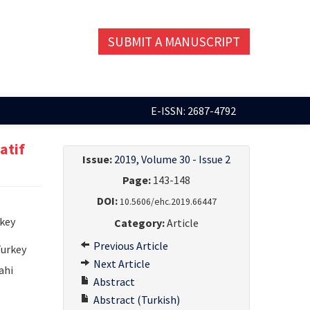
SUBMIT A MANUSCRIPT
E-ISSN: 2687-4792
atif
Issue:
2019, Volume 30 - Issue 2
Page:
143-148
DOI:
10.5606/ehc.2019.66447
rkey
Category:
Article
Previous Article
Turkey
Next Article
ahi
Abstract
Abstract (Turkish)