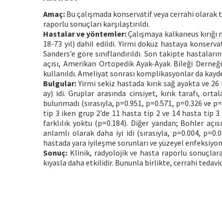
Amaç:
Bu çalışmada konservatif veya cerrahi olarak te
raporlu sonuçları karşılaştırıldı.
Hastalar ve yöntemler:
Çalışmaya kalkaneus kırığı ne
18-73 yıl) dahil edildi. Yirmi dokuz hastaya konserva
Sanders’e göre sınıflandırıldı. Son takipte hastaları
açısı, Amerikan Ortopedik Ayak-Ayak Bileği Derneği
kullanıldı. Ameliyat sonrası komplikasyonlar da kayde
Bulgular:
Yirmi sekiz hastada kırık sağ ayakta ve 26 
ay) idi. Gruplar arasında cinsiyet, kırık tarafı, ort
bulunmadı (sırasıyla, p=0.951, p=0.571, p=0.326 ve p=
tip 3 iken grup 2’de 11 hasta tip 2 ve 14 hasta tip 3 
farklılık yoktu (p=0.184). Diğer yandan; Bohler açı
anlamlı olarak daha iyi idi (sırasıyla, p=0.004, p=0.
hastada yara iyileşme sorunları ve yüzeyel enfeksiyon g
Sonuç:
Klinik, radyolojik ve hasta raporlu sonuçlara
kıyasla daha etkilidir. Bununla birlikte, cerrahi tedavi