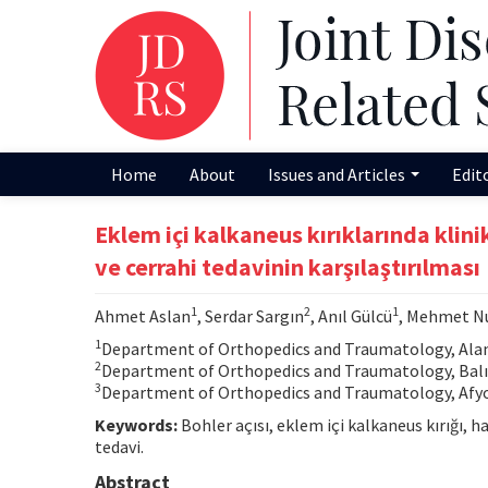
Home
About
Issues and Articles
Edit
Eklem içi kalkaneus kırıklarında klini
ve cerrahi tedavinin karşılaştırılması
1
2
1
Ahmet Aslan
, Serdar Sargın
, Anıl Gülcü
, Mehmet N
1
Department of Orthopedics and Traumatology, Alanya
2
Department of Orthopedics and Traumatology, Balıkes
3
Department of Orthopedics and Traumatology, Afyon 
Keywords:
Bohler açısı, eklem içi kalkaneus kırığı, h
tedavi.
Abstract