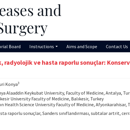
orial Board
Instructions
Aims and Scope
Contact Us
k, radyolojik ve hasta raporlu sonuçlar: Konserv
3
uri Konya
 Alaaddin Keykubat University, Faculty of Medicine, Antalya, Tu
ir University Faculty of Medicine, Balıkesir, Turkey
Health Science University Faculty of Medicine, Afyonkarahisar, 
asta raporlu sonuçlar, Sanders sınıflandırması, subtalar artrit, cerr