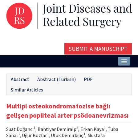
SUBMIT A MANUSCRIPT
Home
Abstract
Abstract (Turkish)
PDF
About
Similar Articles
Issues and Articles
Multipl osteokondromatozise bağlı
Editorial Board
gelişen popliteal arter psödoanevrizması
Instructions
1
2
1
Suat Doğancı
, Bahtiyar Demiralp
, Erkan Kaya
, Tuba
Aims and Scope
3
3
1
Sanal
, Uğur Bozlar
, Ufuk Demirkılıç
, Mustafa