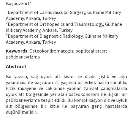
2
Başbozkurt
Contact Us
1
Department of Cardiovascular Surgery, Gülhane Military
Academy, Ankara, Turkey
E-ISSN: 2687-4792
2
Department of Orthopedics and Traumatology, Gülhane
Military Academy, Ankara, Turkey
3
Department of Diagnostic Radiology, Gülhane Military
Academy, Ankara, Turkey
Keywords:
Osteokondromatozis; popliteal arter;
psödoanevrizma.
Abstract
Bu yazıda, sağ uyluk alt kısmı ve dizde şişlik ve ağrı
yakınması ile başvuran 21 yaşında bir erkek hasta sunuldu.
Fizik muayene ve takibinde yapılan tanısal çalışmalarda
uyluk alt bölgesinde yer alan osteokondrom ile ilişkili bir
psödoanevrizma tespit edildi. Bu komplikasyon diz ve uyluk
alt bölgesinde bir kitle ile başvuran genç hastalarda
düşünülmelidir.