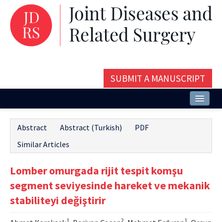
SUBMIT A MANUSCRIPT
Home
Abstract
Abstract (Turkish)
PDF
About
Similar Articles
Issues and Articles
Lomber omurgada rijit tespit komşu
Editorial Board
segment seviyesinde hareket ve mekanik
Instructions
stabiliteyi değiştirir
Aims and Scope
1
2
1