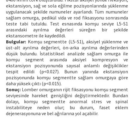
ekstansiyon, sağ ve sola eğilme pozisyonlarında yüklenme
uygulanacak şekilde numuneler ayarlandı. Tüm numuneler
sağlam omurga, pedikül vida ve rod fiksasyonu sonrasında
teste tabi tutuldu. Test esnasında komşu seviye L5-S1
arasındaki ayrılma değerleri süreğen bir şekilde
ekstansometre ile kaydedildi.
Bulgular:
Komşu segmentte (L5-S1), aksiyel yüklenme ve
üst-alt ayrılma değerleri, ön-arka ayrılma değerlerinden
düşük bulundu. İstatistiksel analizde sağlam omurga ile
komşu segment arasında aksiyel kompresyon ve
ekstansiyon pozisyonunda sayısal anlamlı değişiklikler
tespit edildi (p<0.027). Bunun yanında ekstansiyon
pozisyonunda komşu segmentte sağlam omurgaya göre
daha yüksek çıktı (p<0.015).
Sonuç:
Lomber omurganın rijit fiksasyonu komşu segment
seviyesinde hareket genişliğini değiştirmektedir. Bundan
dolayı, komşu segmentte anormal stres ve spinal
instabiliteye neden olur; bu durum, faset eklem
dejenerasyonuna ve bel ağrılarına yol açabilir.