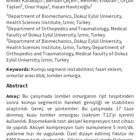
Ahmet Karakaşlı
, Berivan Çeçen
, Mehmet Erduran
, Orçun
2
1
3
Taylan
, Onur Hapa
, Hasan Havıtcıoğlu
Contact Us
1
Department of Biomechanics, Dokuz Eylül University,
Health Sciences Institute, İzmir, Turkey
E-ISSN: 2687-4792
2
Department of Orthopedics and Traumatology, Medical
Faculty of Dokuz Eylül University, İzmir, Turkey
3
Department of Biomechanics, Dokuz Eylül University,
Health Sciences Institute, İzmir, Turkey, Department of
Orthopedics and Traumatology, Medical Faculty of Dokuz
Eylül University, İzmir, Turkey
Keywords:
Komşu segment instabilitesi; faset eklem;
omurlar arası disk; lomber omurga.
Abstract
Amaç:
Bu çalışmada lomber omurganın rijit tespitinden
sonra komşu segmentin hareket genişliği ve stabilitesi
araştırıldı. Gereç ve yöntemler: Bu çalışmada 17 taze
donmuş kuzu lomber omurgası (sakrum T12’yi içeren)
kullanıldı. Biyomekanik test aksiyel kompresyon test cihazı
ile yapıldı. Aksiyel kompresyon tüm numunelere 5 mm/dk.
yükleme hızı ile uygulandı. Özel dizayn edilmiş fikstür ile
8400 Nmm tork oluşturuldu. Fikstür aksiyel yönde fleksiyon,