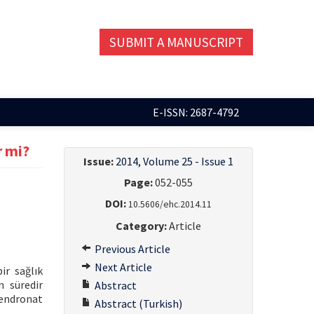
SUBMIT A MANUSCRIPT
E-ISSN: 2687-4792
r mi?
Issue:
2014, Volume 25 - Issue 1
Page:
052-055
DOI:
10.5606/ehc.2014.11
Category:
Article
Previous Article
Next Article
r sağlık
n süredir
Abstract
lendronat
Abstract (Turkish)