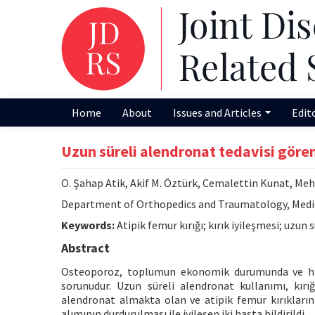
Home
About
Issues and Articles
Edit
Uzun süreli alendronat tedavisi gören 
O. Şahap Atik, Akif M. Öztürk, Cemalettin Kunat, Me
Department of Orthopedics and Traumatology, Medical
Keywords:
Atipik femur kırığı; kırık iyileşmesi; uzun 
Abstract
Osteoporoz, toplumun ekonomik durumunda ve hast
sorunudur. Uzun süreli alendronat kullanımı, kırığ
alendronat almakta olan ve atipik femur kırıkların
alımının durdurulması ile iyileşen iki hasta bildirildi.