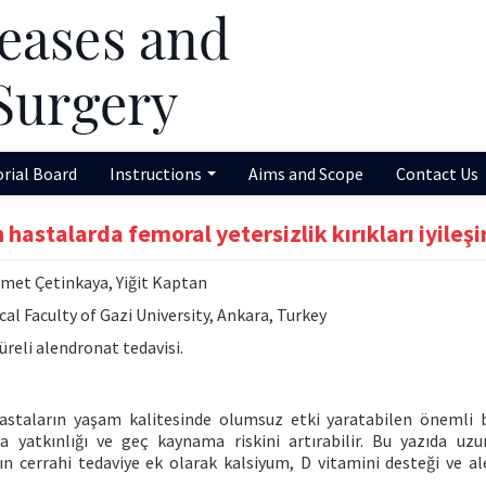
orial Board
Instructions
Aims and Scope
Contact Us
hastalarda femoral yetersizlik kırıkları iyileşi
hmet Çetinkaya, Yiğit Kaptan
 Faculty of Gazi University, Ankara, Turkey
süreli alendronat tedavisi.
aların yaşam kalitesinde olumsuz etki yaratabilen önemli bi
a yatkınlığı ve geç kaynama riskini artırabilir. Bu yazıda uzu
ın cerrahi tedaviye ek olarak kalsiyum, D vitamini desteği ve a