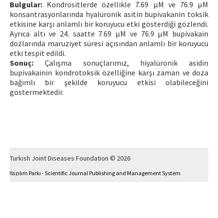
Bulgular:
Kondrositlerde özellikle 7.69 µM ve 76.9 µM
konsantrasyonlarında hyalüronik asitin bupivakanin toksik
etkisine karşı anlamlı bir koruyucu etki gösterdiği gözlendi.
Ayrıca altı ve 24. saatte 7.69 µM ve 76.9 µM bupivakain
dozlarında maruziyet süresi açısından anlamlı bir koruyucu
etki tespit edildi.
Sonuç:
Çalışma sonuçlarımız, hiyalüronik asidin
bupivakainin kondrotoksik özelliğine karşı zaman ve doza
bağımlı bir şekilde koruyucu etkisi olabileceğini
göstermektedir.
Turkish Joint Diseases Foundation © 2026
Yazılım Parkı - Scientific Journal Publishing and Management System
This work is licensed under a
Creative Commons Attribution-NonCommercial 4.0
International License
.