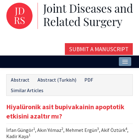
SUBMIT A MANUSCRIPT
Home
Abstract
Abstract (Turkish)
PDF
About
Similar Articles
Issues and Articles
Hiyalüronik asit bupivakainin apoptotik
Editorial Board
etkisini azaltır mı?
Instructions
1
2
3
4
İrfan Güngör
, Akın Yılmaz
, Mehmet Ergün
, Akif Öztürk
,
Aims and Scope
1
Kadir Kaya