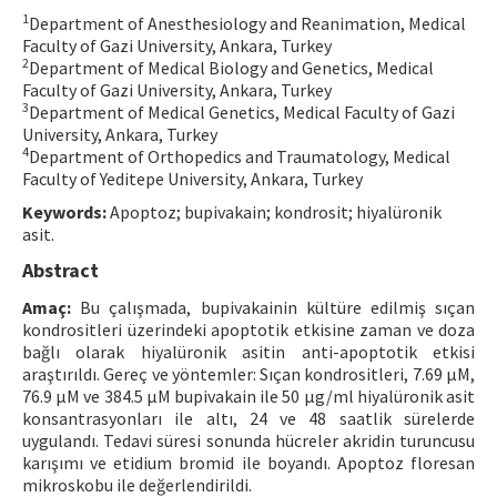
1
Department of Anesthesiology and Reanimation, Medical
Contact Us
Faculty of Gazi University, Ankara, Turkey
2
Department of Medical Biology and Genetics, Medical
E-ISSN: 2687-4792
Faculty of Gazi University, Ankara, Turkey
3
Department of Medical Genetics, Medical Faculty of Gazi
University, Ankara, Turkey
4
Department of Orthopedics and Traumatology, Medical
Faculty of Yeditepe University, Ankara, Turkey
Keywords:
Apoptoz; bupivakain; kondrosit; hiyalüronik
asit.
Abstract
Amaç:
Bu çalışmada, bupivakainin kültüre edilmiş sıçan
kondrositleri üzerindeki apoptotik etkisine zaman ve doza
bağlı olarak hiyalüronik asitin anti-apoptotik etkisi
araştırıldı. Gereç ve yöntemler: Sıçan kondrositleri, 7.69 µM,
76.9 µM ve 384.5 µM bupivakain ile 50 µg/ml hiyalüronik asit
konsantrasyonları ile altı, 24 ve 48 saatlik sürelerde
uygulandı. Tedavi süresi sonunda hücreler akridin turuncusu
karışımı ve etidium bromid ile boyandı. Apoptoz floresan
mikroskobu ile değerlendirildi.