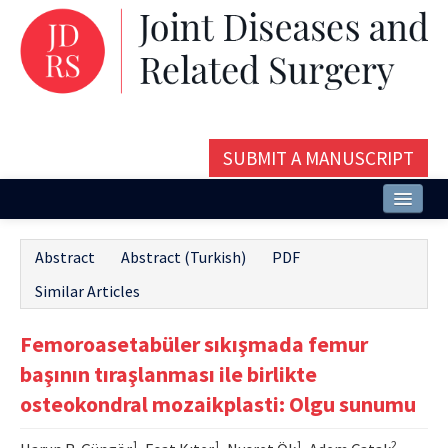
SUBMIT A MANUSCRIPT
Home
Abstract
Abstract (Turkish)
PDF
About
Similar Articles
Issues and Articles
Femoroasetabüler sıkışmada femur
Editorial Board
başının tıraşlanması ile birlikte
Instructions
osteokondral mozaikplasti: Olgu sunumu
Aims and Scope
1
1
1
2