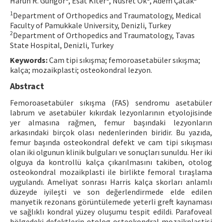
Harun R. Güngör
, Esat Kıter
, Nusret Ök
, Adem Çatak
Contact Us
1
Department of Orthopedics and Traumatology, Medical
Faculty of Pamukkale University, Denizli, Turkey
2
Department of Orthopedics and Traumatology, Tavas
E-ISSN: 2687-4792
State Hospital, Denizli, Turkey
Keywords:
Cam tipi sıkışma; femoroasetabüler sıkışma;
kalça; mozaikplasti; osteokondral lezyon.
Abstract
Femoroasetabüler sıkışma (FAS) sendromu asetabüler
labrum ve asetabüler kıkırdak lezyonlarının etyolojisinde
yer almasına rağmen, femur başındaki lezyonların
arkasındaki birçok olası nedenlerinden biridir. Bu yazıda,
femur başında osteokondral defekt ve cam tipi sıkışması
olan iki olgunun klinik bulguları ve sonuçları sunuldu. Her iki
olguya da kontrollü kalça çıkarılmasını takiben, otolog
osteokondral mozaikplasti ile birlikte femoral tıraşlama
uygulandı. Ameliyat sonrası Harris kalça skorları anlamlı
düzeyde iyileşti ve son değerlendirmede elde edilen
manyetik rezonans görüntülemede yeterli greft kaynaması
ve sağlıklı kondral yüzey oluşumu tespit edildi. Parafoveal
bölgedeki defektlerin otolog osteokondral mozaikplastisi