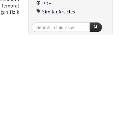
PDF
i, femoral
Similar Articles
ğun fizik