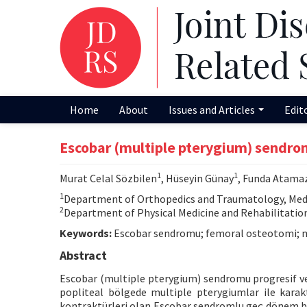
Home
About
Issues and Articles
Edit
Escobar (multiple pterygium) sendrom
1
1
Murat Celal Sözbilen
, Hüseyin Günay
, Funda Atamaz
1
Department of Orthopedics and Traumatology, Medica
2
Department of Physical Medicine and Rehabilitation,
Keywords:
Escobar sendromu; femoral osteotomi; m
Abstract
Escobar (multiple pterygium) sendromu progresif ve 
popliteal bölgede multiple pterygiumlar ile karakte
kontraktürleri olan Escobar sendromlu geç dönem bi