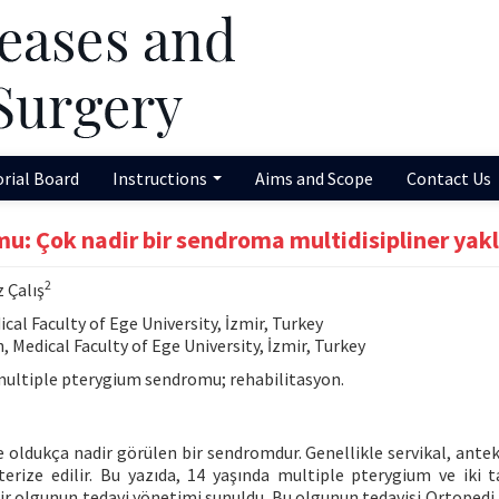
orial Board
Instructions
Aims and Scope
Contact Us
u: Çok nadir bir sendroma multidisipliner yak
2
 Çalış
l Faculty of Ege University, İzmir, Turkey
 Medical Faculty of Ege University, İzmir, Turkey
ultiple pterygium sendromu; rehabilitasyon.
oldukça nadir görülen bir sendromdur. Genellikle servikal, antek
rize edilir. Bu yazıda, 14 yaşında multiple pterygium ve iki ta
r olgunun tedavi yönetimi sunuldu. Bu olgunun tedavisi Ortopedi