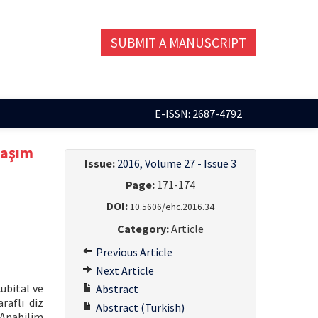
SUBMIT A MANUSCRIPT
E-ISSN: 2687-4792
laşım
Issue:
2016, Volume 27 - Issue 3
Page:
171-174
DOI:
10.5606/ehc.2016.34
Category:
Article
Previous Article
Next Article
übital ve
Abstract
raflı diz
Abstract (Turkish)
 Anabilim