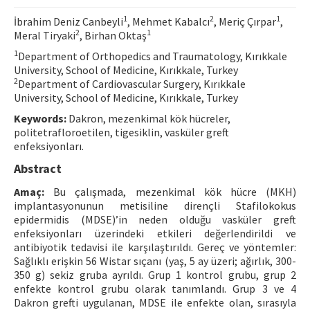
Contact Us
1
2
1
İbrahim Deniz Canbeyli
, Mehmet Kabalcı
, Meriç Çırpar
,
2
1
Meral Tiryaki
, Birhan Oktaş
E-ISSN: 2687-4792
1
Department of Orthopedics and Traumatology, Kırıkkale
University, School of Medicine, Kırıkkale, Turkey
2
Department of Cardiovascular Surgery, Kırıkkale
University, School of Medicine, Kırıkkale, Turkey
Keywords:
Dakron, mezenkimal kök hücreler,
politetrafloroetilen, tigesiklin, vasküler greft
enfeksiyonları.
Abstract
Amaç:
Bu çalışmada, mezenkimal kök hücre (MKH)
implantasyonunun metisiline dirençli Stafilokokus
epidermidis (MDSE)’in neden olduğu vasküler greft
enfeksiyonları üzerindeki etkileri değerlendirildi ve
antibiyotik tedavisi ile karşılaştırıldı. Gereç ve yöntemler:
Sağlıklı erişkin 56 Wistar sıçanı (yaş, 5 ay üzeri; ağırlık, 300-
350 g) sekiz gruba ayrıldı. Grup 1 kontrol grubu, grup 2
enfekte kontrol grubu olarak tanımlandı. Grup 3 ve 4
Dakron grefti uygulanan, MDSE ile enfekte olan, sırasıyla