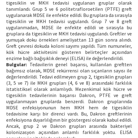
tigesiklin ve MKH tedavisi uygulanan gruplar olarak
tanımlandı. Grup 5 ve 6 politetrafloroetilen (PTFE) greft
uygulanarak MDSE ile enfekte edildi. Bu gruplara da sırasıyla
tigesiklin ve MKH tedavisi uygulandı. Grup 7 ve 8 greft
uygulanmadan, MDSE ile enfekte edildi ve sırasıyla bu
gruplara da tigesiklin ve MKH tedavisi uygulandı. Greftler ve
yumuşak doku örnekleri ameliyattan 13 gün sonra alındı.
Greft çevresi dokuda koloni sayımı yapıldı. Tüm numuneler,
kök hücre aktivitesini gösteren belirteçler açısından
enzime bağlı bağışıklık deneyi (ELISA) ile değerlendirildi.
Bulgular:
Tedavilerin genel başarısı, kullanılan greftten
bağımsız olarak, MDSE rekürrensi olan sıçanların sayısı ile
değerlendirildi. Tedavi edilmeyen grup 2, tigesiklin grupları
(3, 5 ve 7) ile MKH grupları (4, 6 ve 8) arasındaki farklılık
istatistiksel olarak anlamlıydı. Mezenkimal kök hücre ve
tigesiklin tedavilerinin başarısı Dakron, PTFE ve greft
uygulanmayan gruplarda benzerdi. Dakron gruplarında
MDSE enfeksiyonunun hem MKH hem de tigesiklin
tedavisine karşı bir direnci vardı. Bu, Dakron greftlerinin
enfeksiyona duyarlılığının bir göstergesi olarak kabul edildi.
Ancak, grup 2 ve Dakron grupları arasında bakteriyel
kolonizasyon açısından anlamlı farklılık yoktu. ELISA