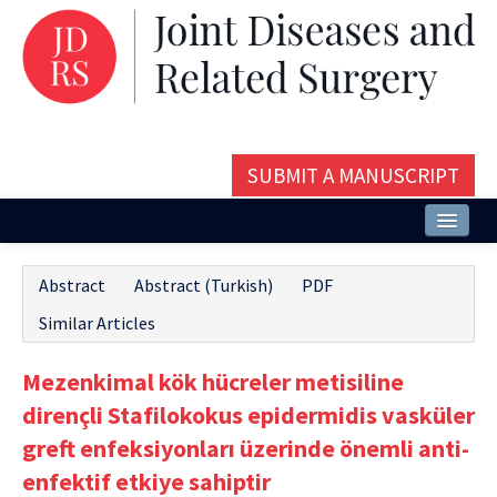
SUBMIT A MANUSCRIPT
Home
Abstract
Abstract (Turkish)
PDF
About
Similar Articles
Issues and Articles
Mezenkimal kök hücreler metisiline
Editorial Board
dirençli Stafilokokus epidermidis vasküler
Instructions
greft enfeksiyonları üzerinde önemli anti-
enfektif etkiye sahiptir
Aims and Scope