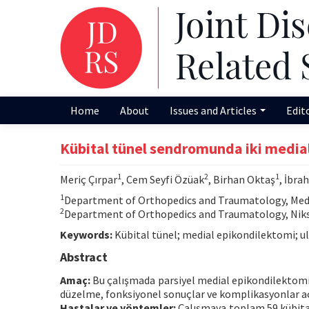
Home
About
Issues and Articles
Edit
Kübital tünel sendromunda iki medial
1
2
1
Meriç Çırpar
, Cem Seyfi Özüak
, Birhan Oktaş
, İbra
1
Department of Orthopedics and Traumatology, Medical
2
Department of Orthopedics and Traumatology, Niksa
Keywords:
Kübital tünel; medial epikondilektomi; uln
Abstract
Amaç:
Bu çalışmada parsiyel medial epikondilektomi
düzelme, fonksiyonel sonuçlar ve komplikasyonlar açı
Hastalar ve yöntemler:
Çalışmaya toplam 59 kübital 