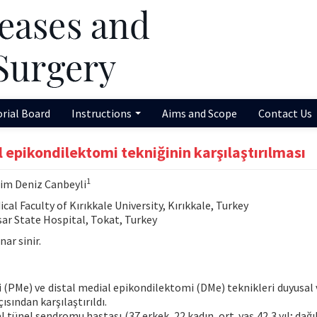
orial Board
Instructions
Aims and Scope
Contact Us
 epikondilektomi tekniğinin karşılaştırılması
1
him Deniz Canbeyli
 Faculty of Kırıkkale University, Kırıkkale, Turkey
r State Hospital, Tokat, Turkey
ar sinir.
 (PMe) ve distal medial epikondilektomi (DMe) teknikleri duyusal
sından karşılaştırıldı.
tünel sendromu hastası (37 erkek, 22 kadın, ort. yaş 42,3 yıl; dağ