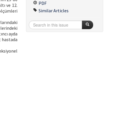
PDF
tı ve 12.
Similar Articles
ölçümleri
larındaki
lerindeki
ıncı ayda
t hastada
nksiyonel