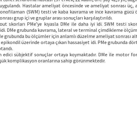
 uygulandı. Hastalar ameliyat öncesinde ve ameliyat sonrası üç, al
Monofilaman (SWM) testi ve kaba kavrama ve ince kavrama gücü 
onrası grup içi ve gruplar arası sonuçları karşılaştırıldı.
t skorları PMe’ye kıyasla DMe ile daha iyi idi. SWM testi skor
ı idi. DMe grubunda kavrama, lateral ve terminal çimdikleme ölçüm
Me grubunda bu ölçümler için anlamlı düzelme ameliyat sonrası alt
 epikondil üzerinde ortaya çıkan hassasiyet idi. PMe grubunda dör
ptandı.
n edici sübjektif sonuçlar ortaya koymaktadır. DMe ile motor fo
üşük komplikasyon oranlarına sahip görünmektedir.