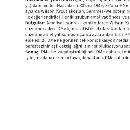
yıl) dahil edildi. Hastaların 30’una DMe, 29’una PMe
aylarda Wilson Krout skorları, Semmes-Weinstein 
ile değerlendirildi. Her iki grubun ameliyat öncesi ve s
Bulgular:
Ameliyat sonrası kontrollerde Wilson Krou
düzelme sadece DMe için istatistiksel olarak anlaml
düzelme ameliyat sonrası üçüncü ayda anlamlı idi. P
elde edildi. DMe ile görülen tek komplikasyon medial
parestezinin eşlik ettiği ağrılı sinir subluksasyonu sa
Sonuç:
PMe ile karşılaştırıldığında DMe daha tatmi
iyileşme daha erken ortaya çıkmaktadır. DMe daha d