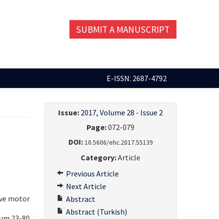
SUBMIT A MANUSCRIPT
E-ISSN: 2687-4792
Issue:
2017, Volume 28 - Issue 2
Page:
072-079
DOI:
10.5606/ehc.2017.55139
Category:
Article
Previous Article
Next Article
 ve motor
Abstract
Abstract (Turkish)
ılım 23-80