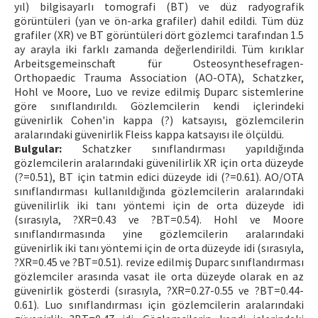
yıl) bilgisayarlı tomografi (BT) ve düz radyografik
görüntüleri (yan ve ön-arka grafiler) dahil edildi. Tüm düz
grafiler (XR) ve BT görüntüleri dört gözlemci tarafından 1.5
ay arayla iki farklı zamanda değerlendirildi. Tüm kırıklar
Arbeitsgemeinschaft für Osteosynthesefragen-
Orthopaedic Trauma Association (AO-OTA), Schatzker,
Hohl ve Moore, Luo ve revize edilmiş Duparc sistemlerine
göre sınıflandırıldı. Gözlemcilerin kendi içlerindeki
güvenirlik Cohen'in kappa (?) katsayısı, gözlemcilerin
aralarındaki güvenirlik Fleiss kappa katsayısı ile ölçüldü.
Bulgular:
Schatzker sınıflandırması yapıldığında
gözlemcilerin aralarındaki güvenilirlik XR için orta düzeyde
(?=0.51), BT için tatmin edici düzeyde idi (?=0.61). AO/OTA
sınıflandırması kullanıldığında gözlemcilerin aralarındaki
güvenilirlik iki tanı yöntemi için de orta düzeyde idi
(sırasıyla, ?XR=0.43 ve ?BT=0.54). Hohl ve Moore
sınıflandırmasında yine gözlemcilerin aralarındaki
güvenirlik iki tanı yöntemi için de orta düzeyde idi (sırasıyla,
?XR=0.45 ve ?BT=0.51). revize edilmiş Duparc sınıflandırması
gözlemciler arasında vasat ile orta düzeyde olarak en az
güvenirlik gösterdi (sırasıyla, ?XR=0.27-0.55 ve ?BT=0.44-
0.61). Luo sınıflandırması için gözlemcilerin aralarındaki