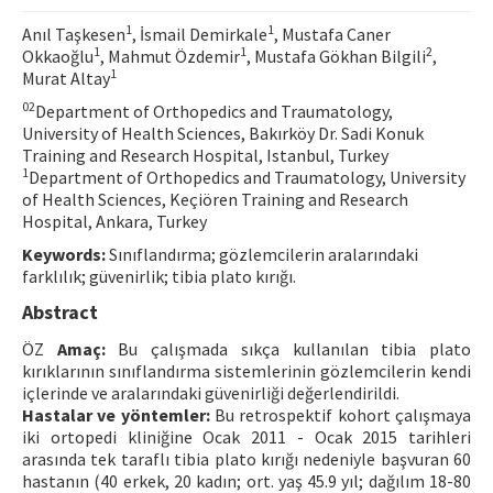
Contact Us
1
1
Anıl Taşkesen
, İsmail Demirkale
, Mustafa Caner
1
1
2
Okkaoğlu
, Mahmut Özdemir
, Mustafa Gökhan Bilgili
,
1
Murat Altay
E-ISSN: 2687-4792
0
2
Department of Orthopedics and Traumatology,
University of Health Sciences, Bakırköy Dr. Sadi Konuk
Training and Research Hospital, Istanbul, Turkey
1
Department of Orthopedics and Traumatology, University
of Health Sciences, Keçiören Training and Research
Hospital, Ankara, Turkey
Keywords:
Sınıflandırma; gözlemcilerin aralarındaki
farklılık; güvenirlik; tibia plato kırığı.
Abstract
ÖZ
Amaç:
Bu çalışmada sıkça kullanılan tibia plato
kırıklarının sınıflandırma sistemlerinin gözlemcilerin kendi
içlerinde ve aralarındaki güvenirliği değerlendirildi.
Hastalar ve yöntemler:
Bu retrospektif kohort çalışmaya
iki ortopedi kliniğine Ocak 2011 - Ocak 2015 tarihleri
arasında tek taraflı tibia plato kırığı nedeniyle başvuran 60
hastanın (40 erkek, 20 kadın; ort. yaş 45.9 yıl; dağılım 18-80