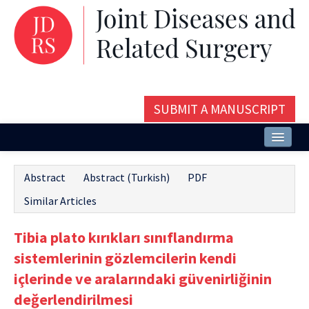
SUBMIT A MANUSCRIPT
Home
Abstract
Abstract (Turkish)
PDF
About
Similar Articles
Issues and Articles
Tibia plato kırıkları sınıflandırma
Editorial Board
sistemlerinin gözlemcilerin kendi
Instructions
içlerinde ve aralarındaki güvenirliğinin
değerlendirilmesi
Aims and Scope