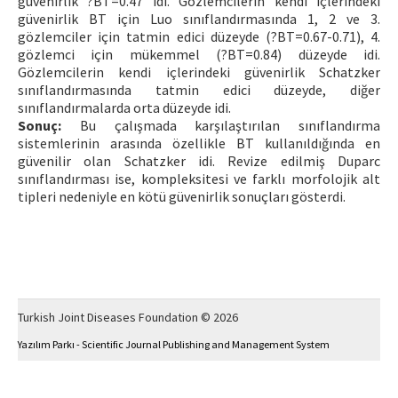
güvenirlik ?BT=0.47 idi. Gözlemcilerin kendi içlerindeki
güvenirlik BT için Luo sınıflandırmasında 1, 2 ve 3.
gözlemciler için tatmin edici düzeyde (?BT=0.67-0.71), 4.
gözlemci için mükemmel (?BT=0.84) düzeyde idi.
Gözlemcilerin kendi içlerindeki güvenirlik Schatzker
sınıflandırmasında tatmin edici düzeyde, diğer
sınıflandırmalarda orta düzeyde idi.
Sonuç:
Bu çalışmada karşılaştırılan sınıflandırma
sistemlerinin arasında özellikle BT kullanıldığında en
güvenilir olan Schatzker idi. Revize edilmiş Duparc
sınıflandırması ise, kompleksitesi ve farklı morfolojik alt
tipleri nedeniyle en kötü güvenirlik sonuçları gösterdi.
Turkish Joint Diseases Foundation © 2026
Yazılım Parkı - Scientific Journal Publishing and Management System
This work is licensed under a
Creative Commons Attribution-NonCommercial 4.0