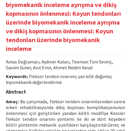
biyomekanik inceleme ayrışma ve dikiş
Contact Us
kopmasının önlenmesi: Koyun tendonları
üzerinde biyomekanik inceleme ayrışma
E-ISSN: 2687-4792
ve dikiş kopmasının önlenmesi: Koyun
tendonları üzerinde biyomekanik
inceleme
Yunus Doğramacı, Aydıner Kalacı, Teoman Toni Sevinç,
Ganim Süner, Anıl Emir, Ahmet Nedim Yanat
Keywords:
Fleksör tendon onarımı; yan kilit düğümü;
biyomekanik değerlendirme.
Abstract
Amaç:
Bu çalışmada, fleksör tendon onarımlarından sonra
erken rehabilitasyonda dikiş kopması komplikasyonunun
önlenmesi için geliştirilen yandan kilitli modifiye Kessler
fleksör tendon onarımı yöntemi ile iki ve dört köşeden
kilitli yöntemin mekanik özellikleri karşılaştırıldı.Gereç ve
yöntemler: Sağlıklı yetişkin koyunlardan elde edilen 20 adet