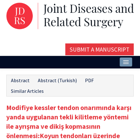
SUBMIT A MANUSCRIPT
Home
Abstract
Abstract (Turkish)
PDF
About
Similar Articles
Issues and Articles
Modifiye kessler tendon onarımında karşı
Editorial Board
yanda uygulanan tekli kilitleme yöntemi
Instructions
ile ayrışma ve dikiş kopmasının
önlenmesi:Koyun tendonları üzerinde
Aims and Scope