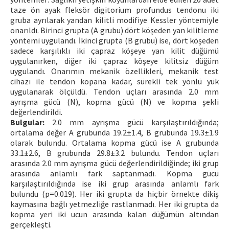
taze ön ayak fleksör digitorium profundus tendonu iki
gruba ayrılarak yandan kilitli modifiye Kessler yöntemiyle
onarıldı. Birinci grupta (A grubu) dört köşeden yan kilitleme
yöntemi uygulandı. İkinci grupta (B grubu) ise, dört köşeden
sadece karşılıklı iki çapraz köşeye yan kilit düğümü
uygulanırken, diğer iki çapraz köşeye kilitsiz düğüm
uygulandı. Onarımın mekanik özellikleri, mekanik test
cihazı ile tendon kopana kadar, sürekli tek yönlü yük
uygulanarak ölçüldü. Tendon uçları arasında 2.0 mm
ayrışma gücü (N), kopma gücü (N) ve kopma şekli
değerlendirildi.
Bulgular:
2.0 mm ayrışma gücü karşılaştırıldığında;
ortalama değer A grubunda 19.2±1.4, B grubunda 19.3±1.9
olarak bulundu. Ortalama kopma gücü ise A grubunda
33.1±2.6, B grubunda 29.8±3.2 bulundu. Tendon uçları
arasında 2.0 mm ayrışma gücü değerlendirildiğinde; iki grup
arasında anlamlı fark saptanmadı. Kopma gücü
karşılaştırıldığında ise iki grup arasında anlamlı fark
bulundu (p=0.019). Her iki grupta da hiçbir örnekte dikiş
kaymasına bağlı yetmezliğe rastlanmadı. Her iki grupta da
kopma yeri iki ucun arasında kalan düğümün altından
gerçekleşti.